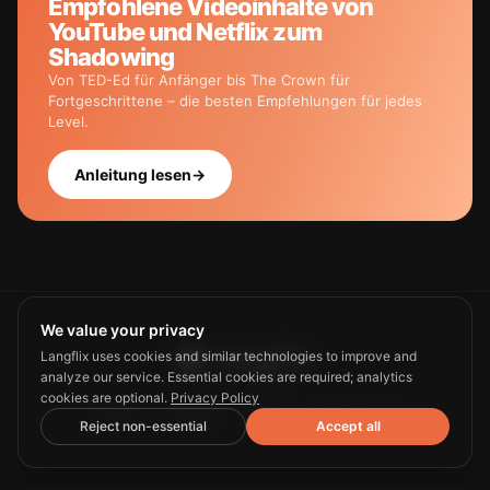
Empfohlene Videoinhalte von
YouTube und Netflix zum
Shadowing
Von TED-Ed für Anfänger bis The Crown für
Fortgeschrittene – die besten Empfehlungen für jedes
Level.
Anleitung lesen
→
We value your privacy
Langflix uses cookies and similar technologies to improve and
analyze our service. Essential cookies are required; analytics
cookies are optional.
Privacy Policy
Guide
Privacy
Terms
Contact us
Reject non-essential
Accept all