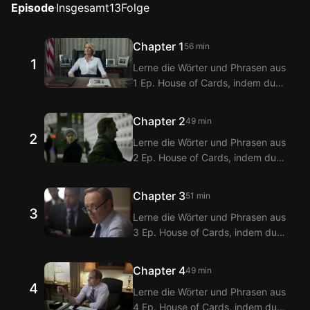
Episode
Insgesamt
13
Folge
Chapter 1
56 min
1
Lerne die Wörter und Phrasen aus
1 Ep. House of Cards, indem du
sie mit den Langflix Englisch-
Koreanisch Untertiteln über die
Chapter 2
49 min
Langflix Erweiterungen ansiehst!
2
Lerne die Wörter und Phrasen aus
Mit der Doppeltitel-Funktion von
2 Ep. House of Cards, indem du
Langflix erhältst du
sie mit den Langflix Englisch-
Übersetzungen der Dialoge aus 1
Koreanisch Untertiteln über die
Ep. House of Cards.
Chapter 3
51 min
Langflix Erweiterungen ansiehst!
3
Lerne die Wörter und Phrasen aus
Mit der Doppeltitel-Funktion von
3 Ep. House of Cards, indem du
Langflix erhältst du
sie mit den Langflix Englisch-
Übersetzungen der Dialoge aus 2
Koreanisch Untertiteln über die
Ep. House of Cards.
Chapter 4
49 min
Langflix Erweiterungen ansiehst!
4
Lerne die Wörter und Phrasen aus
Mit der Doppeltitel-Funktion von
4 Ep. House of Cards, indem du
Langflix erhältst du