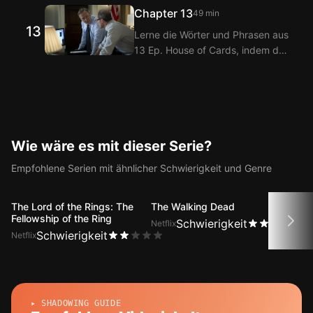
Koreanisch Untertiteln über die
11 Ep. House of Cards.
Chapter 13
49 min
Langflix Erweiterungen ansiehst!
13
Lerne die Wörter und Phrasen aus
Mit der Doppeltitel-Funktion von
13 Ep. House of Cards, indem du
Langflix erhältst du
sie mit den Langflix Englisch-
Übersetzungen der Dialoge aus
Koreanisch Untertiteln über die
12 Ep. House of Cards.
Langflix Erweiterungen ansiehst!
Mit der Doppeltitel-Funktion von
Langflix erhältst du
Übersetzungen der Dialoge aus
Wie wäre es mit dieser Serie?
13 Ep. House of Cards.
Empfohlene Serien mit ähnlicher Schwierigkeit und Genre
The Lord of the Rings: The
The Walking Dead
Grac
Fellowship of the Ring
Schwierigkeit
Netflix
Netfli
Schwierigkeit
Netflix
▸ SHADOWING GUIDE