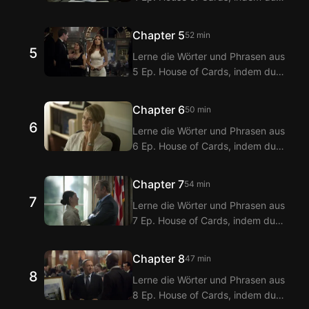
sie mit den Langflix Englisch-
Übersetzungen der Dialoge aus 3
Koreanisch Untertiteln über die
Ep. House of Cards.
Chapter 5
52 min
Langflix Erweiterungen ansiehst!
5
Lerne die Wörter und Phrasen aus
Mit der Doppeltitel-Funktion von
5 Ep. House of Cards, indem du
Langflix erhältst du
sie mit den Langflix Englisch-
Übersetzungen der Dialoge aus 4
Koreanisch Untertiteln über die
Ep. House of Cards.
Chapter 6
50 min
Langflix Erweiterungen ansiehst!
6
Lerne die Wörter und Phrasen aus
Mit der Doppeltitel-Funktion von
6 Ep. House of Cards, indem du
Langflix erhältst du
sie mit den Langflix Englisch-
Übersetzungen der Dialoge aus 5
Koreanisch Untertiteln über die
Ep. House of Cards.
Chapter 7
54 min
Langflix Erweiterungen ansiehst!
7
Lerne die Wörter und Phrasen aus
Mit der Doppeltitel-Funktion von
7 Ep. House of Cards, indem du
Langflix erhältst du
sie mit den Langflix Englisch-
Übersetzungen der Dialoge aus 6
Koreanisch Untertiteln über die
Ep. House of Cards.
Chapter 8
47 min
Langflix Erweiterungen ansiehst!
8
Lerne die Wörter und Phrasen aus
Mit der Doppeltitel-Funktion von
8 Ep. House of Cards, indem du
Langflix erhältst du