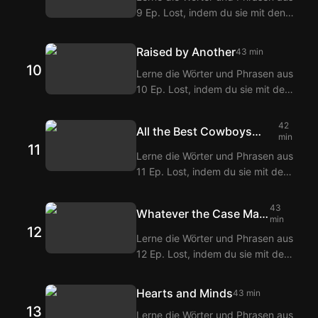
9 Ep. Lost, indem du sie mit den
erhältst du Übersetzungen der
Langflix Englisch-Koreanisch
Dialoge aus 8 Ep. Lost.
Untertiteln über die Langflix
Raised by Another
43 min
Erweiterungen ansiehst! Mit der
10
Lerne die Wörter und Phrasen aus
Doppeltitel-Funktion von Langflix
10 Ep. Lost, indem du sie mit den
erhältst du Übersetzungen der
Langflix Englisch-Koreanisch
Dialoge aus 9 Ep. Lost.
Untertiteln über die Langflix
42
All the Best Cowboys
Erweiterungen ansiehst! Mit der
min
11
Have Daddy Issues
Doppeltitel-Funktion von Langflix
Lerne die Wörter und Phrasen aus
erhältst du Übersetzungen der
11 Ep. Lost, indem du sie mit den
Dialoge aus 10 Ep. Lost.
Langflix Englisch-Koreanisch
Untertiteln über die Langflix
43
Whatever the Case May
Erweiterungen ansiehst! Mit der
min
12
Be
Doppeltitel-Funktion von Langflix
Lerne die Wörter und Phrasen aus
erhältst du Übersetzungen der
12 Ep. Lost, indem du sie mit den
Dialoge aus 11 Ep. Lost.
Langflix Englisch-Koreanisch
Untertiteln über die Langflix
Hearts and Minds
43 min
Erweiterungen ansiehst! Mit der
13
Lerne die Wörter und Phrasen aus
Doppeltitel-Funktion von Langflix