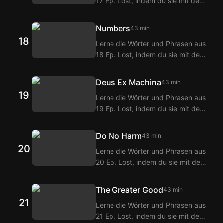
17 Ep. Lost, indem du sie mit den
erhältst du Übersetzungen der
Langflix Englisch-Koreanisch
Dialoge aus 16 Ep. Lost.
Untertiteln über die Langflix
Numbers
43 min
Erweiterungen ansiehst! Mit der
18
Lerne die Wörter und Phrasen aus
Doppeltitel-Funktion von Langflix
18 Ep. Lost, indem du sie mit den
erhältst du Übersetzungen der
Langflix Englisch-Koreanisch
Dialoge aus 17 Ep. Lost.
Untertiteln über die Langflix
Deus Ex Machina
43 min
Erweiterungen ansiehst! Mit der
19
Lerne die Wörter und Phrasen aus
Doppeltitel-Funktion von Langflix
19 Ep. Lost, indem du sie mit den
erhältst du Übersetzungen der
Langflix Englisch-Koreanisch
Dialoge aus 18 Ep. Lost.
Untertiteln über die Langflix
Do No Harm
43 min
Erweiterungen ansiehst! Mit der
20
Lerne die Wörter und Phrasen aus
Doppeltitel-Funktion von Langflix
20 Ep. Lost, indem du sie mit den
erhältst du Übersetzungen der
Langflix Englisch-Koreanisch
Dialoge aus 19 Ep. Lost.
Untertiteln über die Langflix
The Greater Good
43 min
Erweiterungen ansiehst! Mit der
21
Lerne die Wörter und Phrasen aus
Doppeltitel-Funktion von Langflix
21 Ep. Lost, indem du sie mit den
erhältst du Übersetzungen der