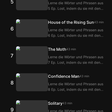
5
Lerne die Wörter und Phrasen aus
Doppeltitel-Funktion von Langflix
5 Ep. Lost, indem du sie mit den
erhältst du Übersetzungen der
Langflix Englisch-Koreanisch
Dialoge aus 4 Ep. Lost.
Untertiteln über die Langflix
House of the Rising Sun
43 min
Erweiterungen ansiehst! Mit der
6
Lerne die Wörter und Phrasen aus
Doppeltitel-Funktion von Langflix
6 Ep. Lost, indem du sie mit den
erhältst du Übersetzungen der
Langflix Englisch-Koreanisch
Dialoge aus 5 Ep. Lost.
Untertiteln über die Langflix
The Moth
43 min
Erweiterungen ansiehst! Mit der
7
Lerne die Wörter und Phrasen aus
Doppeltitel-Funktion von Langflix
7 Ep. Lost, indem du sie mit den
erhältst du Übersetzungen der
Langflix Englisch-Koreanisch
Dialoge aus 6 Ep. Lost.
Untertiteln über die Langflix
Confidence Man
43 min
Erweiterungen ansiehst! Mit der
8
Lerne die Wörter und Phrasen aus
Doppeltitel-Funktion von Langflix
8 Ep. Lost, indem du sie mit den
erhältst du Übersetzungen der
Langflix Englisch-Koreanisch
Dialoge aus 7 Ep. Lost.
Untertiteln über die Langflix
Solitary
43 min
Erweiterungen ansiehst! Mit der
9
Lerne die Wörter und Phrasen aus
Doppeltitel-Funktion von Langflix