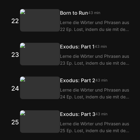
Langflix Englisch-Koreanisch
Dialoge aus 20 Ep. Lost.
Untertiteln über die Langflix
Born to Run
43 min
Erweiterungen ansiehst! Mit der
22
Lerne die Wörter und Phrasen aus
Doppeltitel-Funktion von Langflix
22 Ep. Lost, indem du sie mit den
erhältst du Übersetzungen der
Langflix Englisch-Koreanisch
Dialoge aus 21 Ep. Lost.
Untertiteln über die Langflix
Exodus: Part 1
43 min
Erweiterungen ansiehst! Mit der
23
Lerne die Wörter und Phrasen aus
Doppeltitel-Funktion von Langflix
23 Ep. Lost, indem du sie mit den
erhältst du Übersetzungen der
Langflix Englisch-Koreanisch
Dialoge aus 22 Ep. Lost.
Untertiteln über die Langflix
Exodus: Part 2
43 min
Erweiterungen ansiehst! Mit der
24
Lerne die Wörter und Phrasen aus
Doppeltitel-Funktion von Langflix
24 Ep. Lost, indem du sie mit den
erhältst du Übersetzungen der
Langflix Englisch-Koreanisch
Dialoge aus 23 Ep. Lost.
Untertiteln über die Langflix
Exodus: Part 3
43 min
Erweiterungen ansiehst! Mit der
25
Lerne die Wörter und Phrasen aus
Doppeltitel-Funktion von Langflix
25 Ep. Lost, indem du sie mit den
erhältst du Übersetzungen der
Langflix Englisch-Koreanisch
Dialoge aus 24 Ep. Lost.