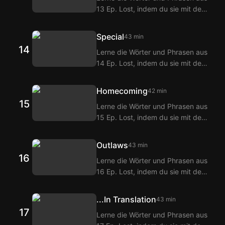
13 Ep. Lost, indem du sie mit den
erhältst du Übersetzungen der
Langflix Englisch-Koreanisch
Dialoge aus 12 Ep. Lost.
Untertiteln über die Langflix
Special
43 min
Erweiterungen ansiehst! Mit der
14
Lerne die Wörter und Phrasen aus
Doppeltitel-Funktion von Langflix
14 Ep. Lost, indem du sie mit den
erhältst du Übersetzungen der
Langflix Englisch-Koreanisch
Dialoge aus 13 Ep. Lost.
Untertiteln über die Langflix
Homecoming
42 min
Erweiterungen ansiehst! Mit der
15
Lerne die Wörter und Phrasen aus
Doppeltitel-Funktion von Langflix
15 Ep. Lost, indem du sie mit den
erhältst du Übersetzungen der
Langflix Englisch-Koreanisch
Dialoge aus 14 Ep. Lost.
Untertiteln über die Langflix
Outlaws
43 min
Erweiterungen ansiehst! Mit der
16
Lerne die Wörter und Phrasen aus
Doppeltitel-Funktion von Langflix
16 Ep. Lost, indem du sie mit den
erhältst du Übersetzungen der
Langflix Englisch-Koreanisch
Dialoge aus 15 Ep. Lost.
Untertiteln über die Langflix
...In Translation
43 min
Erweiterungen ansiehst! Mit der
17
Lerne die Wörter und Phrasen aus
Doppeltitel-Funktion von Langflix