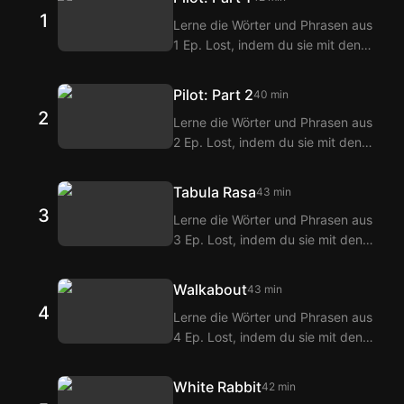
1
Lerne die Wörter und Phrasen aus
1 Ep. Lost, indem du sie mit den
Langflix Englisch-Koreanisch
Untertiteln über die Langflix
Pilot: Part 2
40 min
Erweiterungen ansiehst! Mit der
2
Lerne die Wörter und Phrasen aus
Doppeltitel-Funktion von Langflix
2 Ep. Lost, indem du sie mit den
erhältst du Übersetzungen der
Langflix Englisch-Koreanisch
Dialoge aus 1 Ep. Lost.
Untertiteln über die Langflix
Tabula Rasa
43 min
Erweiterungen ansiehst! Mit der
3
Lerne die Wörter und Phrasen aus
Doppeltitel-Funktion von Langflix
3 Ep. Lost, indem du sie mit den
erhältst du Übersetzungen der
Langflix Englisch-Koreanisch
Dialoge aus 2 Ep. Lost.
Untertiteln über die Langflix
Walkabout
43 min
Erweiterungen ansiehst! Mit der
4
Lerne die Wörter und Phrasen aus
Doppeltitel-Funktion von Langflix
4 Ep. Lost, indem du sie mit den
erhältst du Übersetzungen der
Langflix Englisch-Koreanisch
Dialoge aus 3 Ep. Lost.
Untertiteln über die Langflix
White Rabbit
42 min
Erweiterungen ansiehst! Mit der