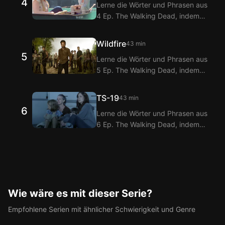
4
Lerne die Wörter und Phrasen aus
Mit der Doppeltitel-Funktion von
4 Ep. The Walking Dead, indem
Langflix erhältst du
du sie mit den Langflix Englisch-
Übersetzungen der Dialoge aus 3
Koreanisch Untertiteln über die
Ep. The Walking Dead.
Wildfire
43 min
Langflix Erweiterungen ansiehst!
5
Lerne die Wörter und Phrasen aus
Mit der Doppeltitel-Funktion von
5 Ep. The Walking Dead, indem
Langflix erhältst du
du sie mit den Langflix Englisch-
Übersetzungen der Dialoge aus 4
Koreanisch Untertiteln über die
Ep. The Walking Dead.
TS-19
43 min
Langflix Erweiterungen ansiehst!
6
Lerne die Wörter und Phrasen aus
Mit der Doppeltitel-Funktion von
6 Ep. The Walking Dead, indem
Langflix erhältst du
du sie mit den Langflix Englisch-
Übersetzungen der Dialoge aus 5
Koreanisch Untertiteln über die
Ep. The Walking Dead.
Langflix Erweiterungen ansiehst!
Mit der Doppeltitel-Funktion von
Langflix erhältst du
Übersetzungen der Dialoge aus 6
Wie wäre es mit dieser Serie?
Ep. The Walking Dead.
Empfohlene Serien mit ähnlicher Schwierigkeit und Genre