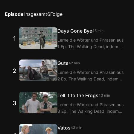
Episode
Insgesamt
6
Folge
Days Gone Bye
45 min
1
Lerne die Wörter und Phrasen aus
1 Ep. The Walking Dead, indem du
sie mit den Langflix Englisch-
Koreanisch Untertiteln über die
Guts
42 min
Langflix Erweiterungen ansiehst!
2
Lerne die Wörter und Phrasen aus
Mit der Doppeltitel-Funktion von
2 Ep. The Walking Dead, indem
Langflix erhältst du
du sie mit den Langflix Englisch-
Übersetzungen der Dialoge aus 1
Koreanisch Untertiteln über die
Ep. The Walking Dead.
Tell It to the Frogs
43 min
Langflix Erweiterungen ansiehst!
3
Lerne die Wörter und Phrasen aus
Mit der Doppeltitel-Funktion von
3 Ep. The Walking Dead, indem
Langflix erhältst du
du sie mit den Langflix Englisch-
Übersetzungen der Dialoge aus 2
Koreanisch Untertiteln über die
Ep. The Walking Dead.
Vatos
43 min
Langflix Erweiterungen ansiehst!