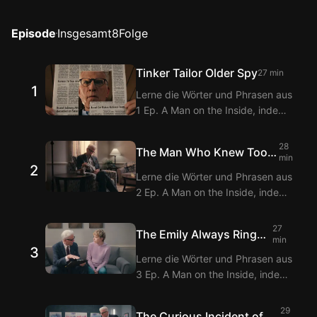
Episode
Insgesamt
8
Folge
Tinker Tailor Older Spy
27 min
1
Lerne die Wörter und Phrasen aus
1 Ep. A Man on the Inside, indem
du sie mit den Langflix Englisch-
Koreanisch Untertiteln über die
28
The Man Who Knew Too
Langflix Erweiterungen ansiehst!
min
2
Much About Bridges
Mit der Doppeltitel-Funktion von
Lerne die Wörter und Phrasen aus
Langflix erhältst du
2 Ep. A Man on the Inside, indem
Übersetzungen der Dialoge aus 1
du sie mit den Langflix Englisch-
Ep. A Man on the Inside.
Koreanisch Untertiteln über die
27
The Emily Always Rings
Langflix Erweiterungen ansiehst!
min
3
Twice
Mit der Doppeltitel-Funktion von
Lerne die Wörter und Phrasen aus
Langflix erhältst du
3 Ep. A Man on the Inside, indem
Übersetzungen der Dialoge aus 2
du sie mit den Langflix Englisch-
Ep. A Man on the Inside.
Koreanisch Untertiteln über die
29
The Curious Incident of