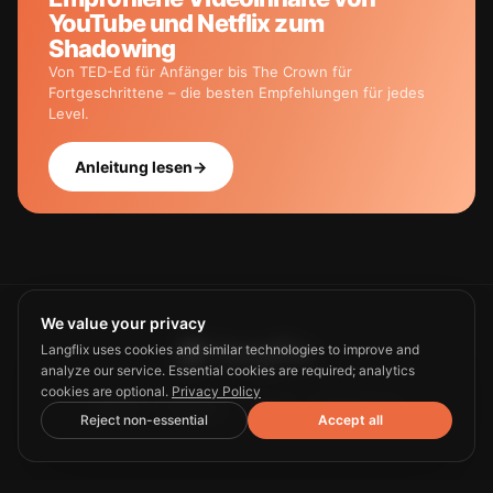
YouTube und Netflix zum
Shadowing
Von TED-Ed für Anfänger bis The Crown für
Fortgeschrittene – die besten Empfehlungen für jedes
Level.
Anleitung lesen
→
We value your privacy
Langflix uses cookies and similar technologies to improve and
analyze our service. Essential cookies are required; analytics
cookies are optional.
Privacy Policy
Guide
Privacy
Terms
Contact us
Reject non-essential
Accept all