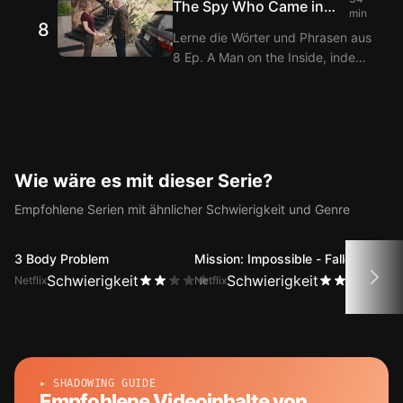
The Spy Who Came in
Langflix Erweiterungen ansiehst!
min
8
from the Cold
Mit der Doppeltitel-Funktion von
Lerne die Wörter und Phrasen aus
Langflix erhältst du
8 Ep. A Man on the Inside, indem
Übersetzungen der Dialoge aus 7
du sie mit den Langflix Englisch-
Ep. A Man on the Inside.
Koreanisch Untertiteln über die
Langflix Erweiterungen ansiehst!
Mit der Doppeltitel-Funktion von
Langflix erhältst du
Übersetzungen der Dialoge aus 8
Wie wäre es mit dieser Serie?
Ep. A Man on the Inside.
Empfohlene Serien mit ähnlicher Schwierigkeit und Genre
3 Body Problem
Mission: Impossible - Fallout
Made
Schwierigkeit
Schwierigkeit
Netflix
Netflix
Netfli
▸ SHADOWING GUIDE
Empfohlene Videoinhalte von