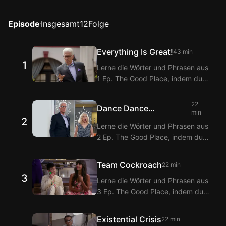
Episode
Insgesamt
12
Folge
Everything Is Great!
43 min
1
Lerne die Wörter und Phrasen aus
1 Ep. The Good Place, indem du
sie mit den Langflix Englisch-
Koreanisch Untertiteln über die
22
Dance Dance
Langflix Erweiterungen ansiehst!
min
2
Resolution
Mit der Doppeltitel-Funktion von
Lerne die Wörter und Phrasen aus
Langflix erhältst du
2 Ep. The Good Place, indem du
Übersetzungen der Dialoge aus 1
sie mit den Langflix Englisch-
Ep. The Good Place.
Koreanisch Untertiteln über die
Team Cockroach
22 min
Langflix Erweiterungen ansiehst!
3
Lerne die Wörter und Phrasen aus
Mit der Doppeltitel-Funktion von
3 Ep. The Good Place, indem du
Langflix erhältst du
sie mit den Langflix Englisch-
Übersetzungen der Dialoge aus 2
Koreanisch Untertiteln über die
Ep. The Good Place.
Existential Crisis
22 min
Langflix Erweiterungen ansiehst!