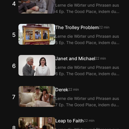
4
Lerne die Wörter und Phrasen aus
Mit der Doppeltitel-Funktion von
4 Ep. The Good Place, indem du
Langflix erhältst du
sie mit den Langflix Englisch-
Übersetzungen der Dialoge aus 3
Koreanisch Untertiteln über die
Ep. The Good Place.
The Trolley Problem
22 min
Langflix Erweiterungen ansiehst!
5
Lerne die Wörter und Phrasen aus
Mit der Doppeltitel-Funktion von
5 Ep. The Good Place, indem du
Langflix erhältst du
sie mit den Langflix Englisch-
Übersetzungen der Dialoge aus 4
Koreanisch Untertiteln über die
Ep. The Good Place.
Janet and Michael
22 min
Langflix Erweiterungen ansiehst!
6
Lerne die Wörter und Phrasen aus
Mit der Doppeltitel-Funktion von
6 Ep. The Good Place, indem du
Langflix erhältst du
sie mit den Langflix Englisch-
Übersetzungen der Dialoge aus 5
Koreanisch Untertiteln über die
Ep. The Good Place.
Derek
22 min
Langflix Erweiterungen ansiehst!
7
Lerne die Wörter und Phrasen aus
Mit der Doppeltitel-Funktion von
7 Ep. The Good Place, indem du
Langflix erhältst du
sie mit den Langflix Englisch-
Übersetzungen der Dialoge aus 6
Koreanisch Untertiteln über die
Ep. The Good Place.
Leap to Faith
22 min
Langflix Erweiterungen ansiehst!
8