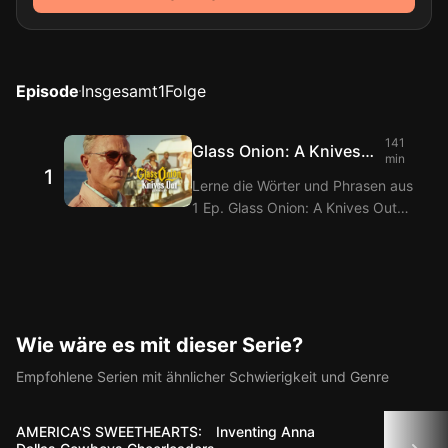
Episode
Insgesamt
1
Folge
141
Glass Onion: A Knives
min
1
Out Mystery
Lerne die Wörter und Phrasen aus
1 Ep. Glass Onion: A Knives Out
Mystery, indem du sie mit den
Langflix Englisch-Koreanisch
Untertiteln über die Langflix
Erweiterungen ansiehst! Mit der
Doppeltitel-Funktion von Langflix
erhältst du Übersetzungen der
Wie wäre es mit dieser Serie?
Dialoge aus 1 Ep. Glass Onion: A
Empfohlene Serien mit ähnlicher Schwierigkeit und Genre
Knives Out Mystery.
AMERICA'S SWEETHEARTS:
Inventing Anna
The 