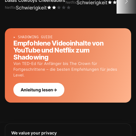
Dallas Cowboys Cheerleaders
Schwierigkeit
Netflix
Netfli
Schwierigkeit
Netflix
▸ SHADOWING GUIDE
Empfohlene Videoinhalte von
YouTube und Netflix zum
Shadowing
Von TED-Ed für Anfänger bis The Crown für
Fortgeschrittene – die besten Empfehlungen für jedes
Level.
Anleitung lesen
→
We value your privacy