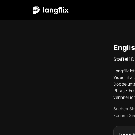
Deutsch
Engli
Staffel
1
D
Langflix is
Videoinhal
Doppelunte
Phrase-Erk
verinnerlic
Suchen Sie
können Sie
Lerne 