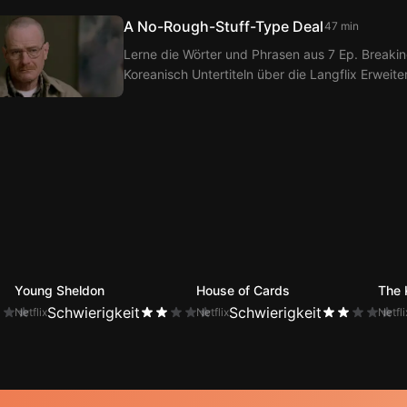
A No-Rough-Stuff-Type Deal
47 min
Lerne die Wörter und Phrasen aus 7 Ep. Breakin
Koreanisch Untertiteln über die Langflix Erweit
Langflix erhältst du Übersetzungen der Dialoge
Young Sheldon
House of Cards
The 
Schwierigkeit
Schwierigkeit
Netflix
Netflix
Netfli