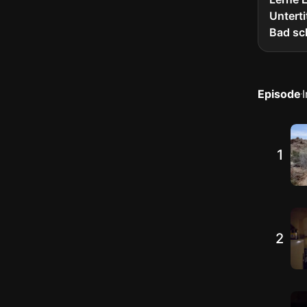
Unterti
Bad sc
Episode
1
2