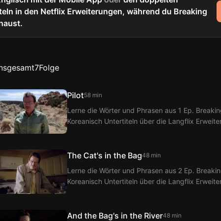
teln in den Netflix Erweiterungen, während du Breaking
haust.
Insgesamt
7
Folge
Pilot
58 min
Lerne die Wörter und Phrasen aus 1 Ep. Breakin
Koreanisch Untertiteln über die Langflix Erweit
Langflix erhältst du Übersetzungen der Dialoge
The Cat's in the Bag
48 min
Lerne die Wörter und Phrasen aus 2 Ep. Breakin
Koreanisch Untertiteln über die Langflix Erweit
Langflix erhältst du Übersetzungen der Dialoge
And the Bag's in the River
48 min