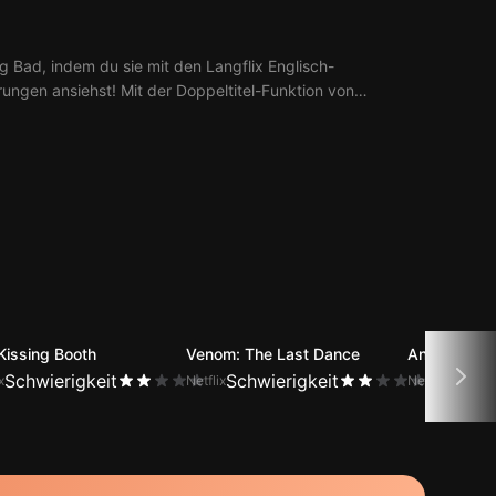
g Bad, indem du sie mit den Langflix Englisch-
erungen ansiehst! Mit der Doppeltitel-Funktion von
 aus 7 Ep. Breaking Bad.
Kissing Booth
Venom: The Last Dance
Anne with a
Schwierigkeit
Schwierigkeit
Schwi
x
Netflix
Netflix