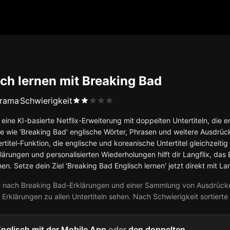
sch lernen mit Breaking Bad
rama
Schwierigkeit
t eine KI-basierte Netflix-Erweiterung mit doppelten Untertiteln, di
te wie 'Breaking Bad' englische Wörter, Phrasen und weitere Ausdrücke
rtitel-Funktion, die englische und koreanische Untertitel gleichzei
lärungen und personalisierten Wiederholungen hilft dir Langflix, das
hen. Setze dein Ziel 'Breaking Bad Englisch lernen' jetzt direkt mit La
 nach Breaking Bad-Erklärungen und einer Sammlung von Ausdrücken?
 Erklärungen zu allen Untertiteln sehen. Nach Schwierigkeit sortiert
Englisch mit der Mobile App
oder
den doppelten