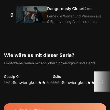
sie mit den Langflix Englisch-
Übersetzungen der Dialoge aus 7
Koreanisch Untertiteln über die
Ep. Inventing Anna.
Dangerously Close
82 min
Langflix Erweiterungen ansiehst!
9
Lerne die Wörter und Phrasen aus
Mit der Doppeltitel-Funktion von
9 Ep. Inventing Anna, indem du
Langflix erhältst du
sie mit den Langflix Englisch-
Übersetzungen der Dialoge aus 8
Koreanisch Untertiteln über die
Ep. Inventing Anna.
Langflix Erweiterungen ansiehst!
Mit der Doppeltitel-Funktion von
Langflix erhältst du
Übersetzungen der Dialoge aus 9
Wie wäre es mit dieser Serie?
Ep. Inventing Anna.
Empfohlene Serien mit ähnlicher Schwierigkeit und Genre
Gossip Girl
Suits
Cast
Schwierigkeit
Schwierigkeit
Netflix
Netflix
Netfli