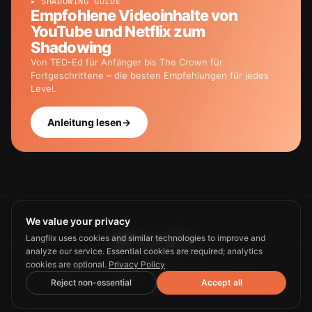
▸ SHADOWING GUIDE
Empfohlene Videoinhalte von
YouTube und Netflix zum
Shadowing
Von TED-Ed für Anfänger bis The Crown für
Fortgeschrittene – die besten Empfehlungen für jedes
Level.
Anleitung lesen
→
We value your privacy
Langflix uses cookies and similar technologies to improve and
analyze our service. Essential cookies are required; analytics
cookies are optional.
Privacy Policy
Guide
Privacy
Terms
Contact us
Reject non-essential
Accept all