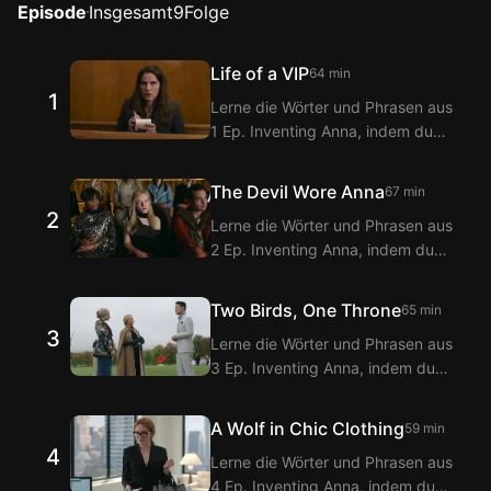
Episode
Insgesamt
9
Folge
Life of a VIP
64 min
1
Lerne die Wörter und Phrasen aus
1 Ep. Inventing Anna, indem du
sie mit den Langflix Englisch-
Koreanisch Untertiteln über die
The Devil Wore Anna
67 min
Langflix Erweiterungen ansiehst!
2
Lerne die Wörter und Phrasen aus
Mit der Doppeltitel-Funktion von
2 Ep. Inventing Anna, indem du
Langflix erhältst du
sie mit den Langflix Englisch-
Übersetzungen der Dialoge aus 1
Koreanisch Untertiteln über die
Ep. Inventing Anna.
Two Birds, One Throne
65 min
Langflix Erweiterungen ansiehst!
3
Lerne die Wörter und Phrasen aus
Mit der Doppeltitel-Funktion von
3 Ep. Inventing Anna, indem du
Langflix erhältst du
sie mit den Langflix Englisch-
Übersetzungen der Dialoge aus 2
Koreanisch Untertiteln über die
Ep. Inventing Anna.
A Wolf in Chic Clothing
59 min
Langflix Erweiterungen ansiehst!
4
Lerne die Wörter und Phrasen aus
Mit der Doppeltitel-Funktion von
4 Ep. Inventing Anna, indem du
Langflix erhältst du