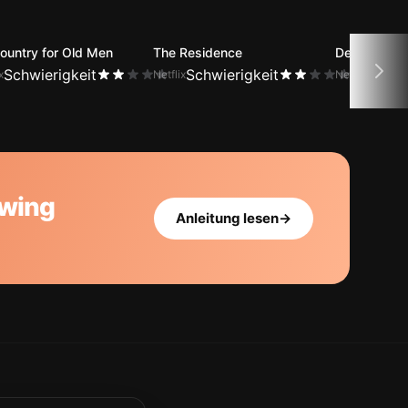
ountry for Old Men
The Residence
Dexter
Schwierigkeit
Schwierigkeit
Schwi
x
Netflix
Netflix
owing
Anleitung lesen
→