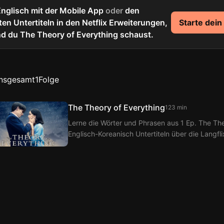
Englisch mit der Mobile App
oder
den
en Untertiteln in den Netflix Erweiterungen,
Starte dein
d du The Theory of Everything schaust.
Insgesamt
1
Folge
The Theory of Everything
123 min
Lerne die Wörter und Phrasen aus 1 Ep. The The
Englisch-Koreanisch Untertiteln über die Langfl
von Langflix erhältst du Übersetzungen der Dia