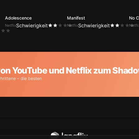
Adolescence
Manifest
No C
Schwierigkeit
Schwierigkeit
Netflix
Netflix
Netfli
von YouTube und Netflix zum Shad
hrittene – die besten