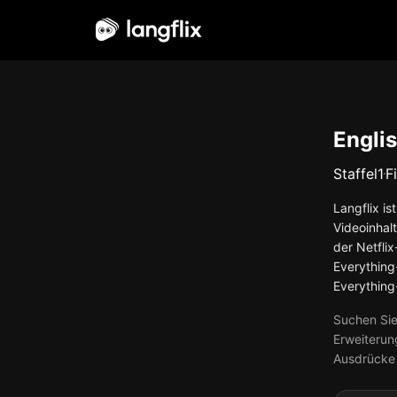
Deutsch
Engli
Staffel
1
F
Langflix is
Videoinhal
der Netfli
Everything
Everything-
Suchen Sie
Erweiterun
Ausdrücke 