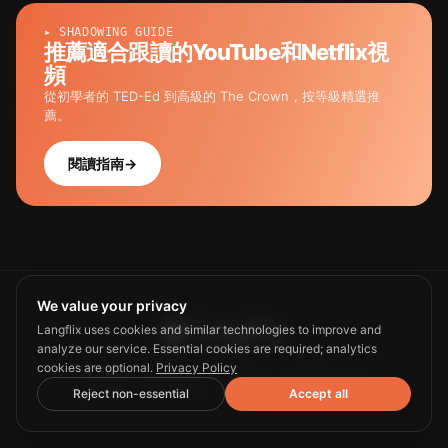
▸ SHADOWING GUIDE
推薦適合跟讀的YouTube和Netflix視
頻
從初學者的 TED-Ed 到高級的 The Crown，按等級精選推
薦。
閱讀指南
→
We value your privacy
Langflix uses cookies and similar technologies to improve and
analyze our service. Essential cookies are required; analytics
cookies are optional.
Privacy Policy
Guide
Privacy
Terms
Contact us
Reject non-essential
Accept all