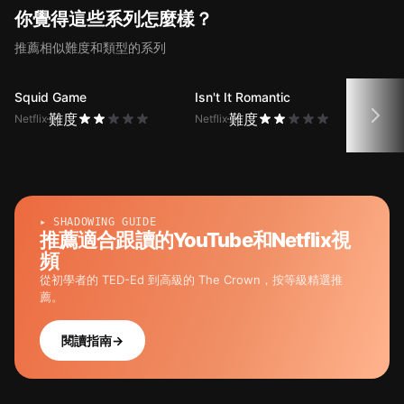
你覺得這些系列怎麼樣？
推薦相似難度和類型的系列
Squid Game
Isn't It Romantic
One 
難度
難度
Netflix
Netflix
Netfli
▸ SHADOWING GUIDE
推薦適合跟讀的YouTube和Netflix視
頻
從初學者的 TED-Ed 到高級的 The Crown，按等級精選推
薦。
閱讀指南
→