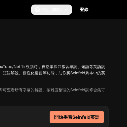
登錄
中文（繁體）
門YouTube/Netflix視頻時，自然掌握並複習單詞、短語等英語詞
本、短語解說、個性化複習等功能，助你將Seinfeld劇本中的英
ix，即可查看所有字幕的解說。按難度整理的Seinfeld詞條合集可
。
開始學習Seinfeld英語