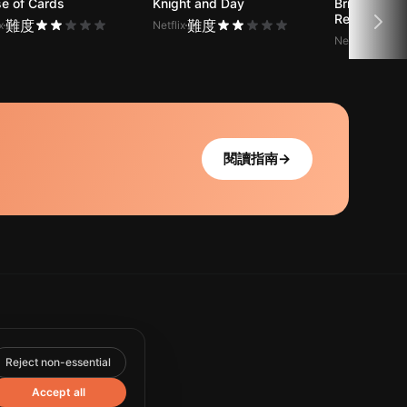
e of Cards
Knight and Day
Bridget Jon
Reason
難度
難度
x
Netflix
難度
Netflix
閱讀指南
→
Reject non-essential
Accept all