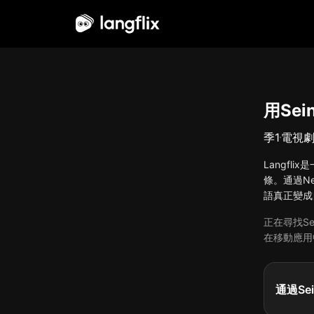
中文（繁體）
用Sei
季
1
電視
Langfl
條。通過Ne
語真正變成自
正在尋找Se
在移動應用
通過Se