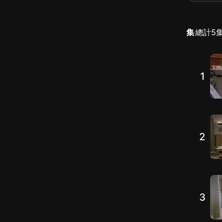
集
總計
5
1
2
3