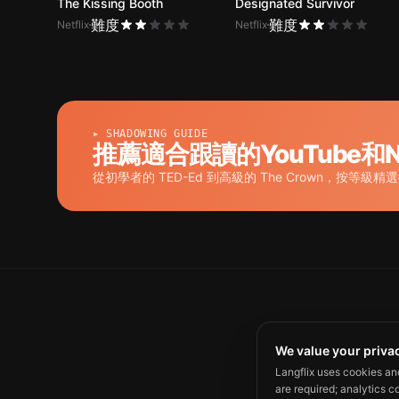
The Kissing Booth
Designated Survivor
難度
難度
Netflix
Netflix
▸ SHADOWING GUIDE
推薦適合跟讀的YouTube和Ne
從初學者的 TED-Ed 到高級的 The Crown，按等級精
We value your priva
Langflix uses cookies an
are required; analytics c