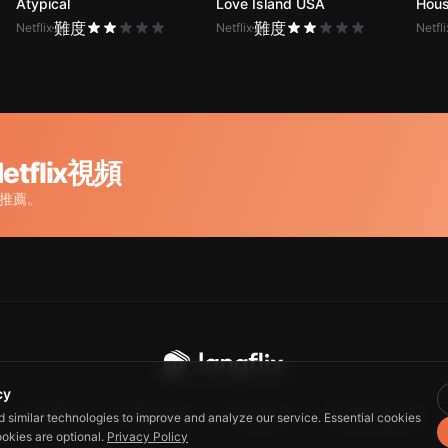
Atypical
Love Island USA
Hous
難度
難度
Netflix
Netflix
Netfli
tflix視頻
選推薦。
cy
Guide
Privacy
Terms
Contact us
d similar technologies to improve and analyze our service. Essential cookies
ookies are optional.
Privacy Policy