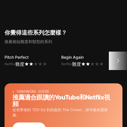
功能爲您提供Emily in Paris 第10集
臺詞的翻譯。
你覺得這些系列怎麼樣？
推薦相似難度和類型的系列
Pitch Perfect
Begin Again
Grac
難度
難度
Netflix
Netflix
Netfli
▸ SHADOWING GUIDE
推薦適合跟讀的YouTube和Netflix視
頻
從初學者的 TED-Ed 到高級的 The Crown，按等級精選推
薦。