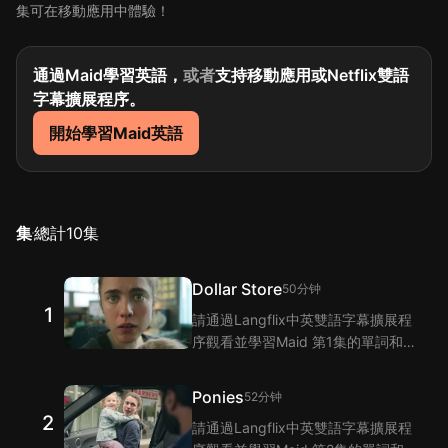
集可在移動應用中體驗！
通過Maid學習英語，
或者
支持移動應用或Netflix雙語
字幕擴展程序。
開始學習Maid英語
集
總計
10
集
Dollar Store
50分钟
1
請通過Langflix中英雙語字幕擴展程
序觀看並學習Maid 第1集的單詞和
短語！Langflix的雙語字幕功能爲您
提供Maid 第1集臺詞的翻譯。
Ponies
52分钟
2
請通過Langflix中英雙語字幕擴展程