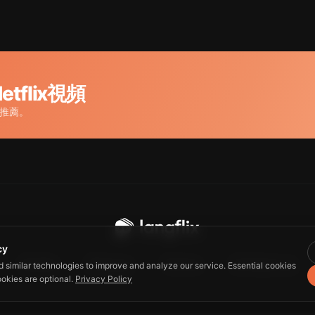
tflix視頻
選推薦。
cy
Guide
Privacy
Terms
Contact us
d similar technologies to improve and analyze our service. Essential cookies
ookies are optional.
Privacy Policy