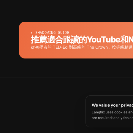
▸ SHADOWING GUIDE
推薦適合跟讀的YouTube和Ne
從初學者的 TED-Ed 到高級的 The Crown，按等級精
We value your priva
Langflix uses cookies an
are required; analytics c