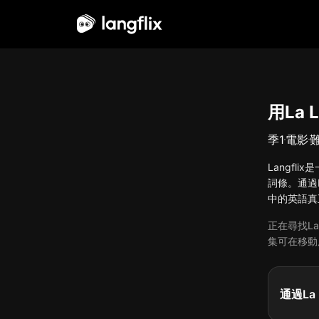
中文（繁體）
用La 
季
1
電影
Langfl
詞條。通過N
中的英語真正
正在尋找La
集可在移動
通過La