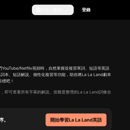
登錄
中文（繁體）
等熱門YouTube/Netflix視頻時，自然掌握並複習單詞、短語等英語
d單詞本、短語解說、個性化複習等功能，助你將La La Land劇本
”目標吧！
flix，即可查看所有字幕的解說。按難度整理的La La Land詞條合
程序。
開始學習La La Land英語