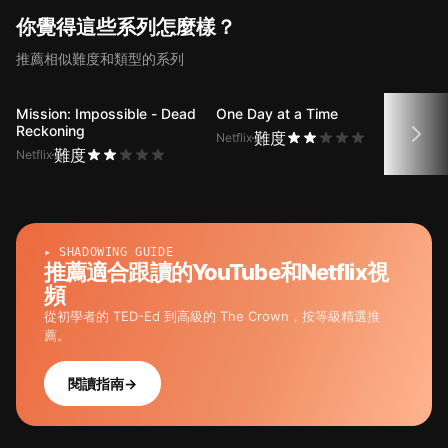
你覺得這些系列怎麼樣？
推薦相似難度和類型的系列
Mission: Impossible - Dead
One Day at a Time
Eat 
Reckoning
難度
Netflix
Netfli
難度
Netflix
▸ SHADOWING GUIDE
推薦適合跟讀的YouTube和Netflix視
頻
從初學者的 TED-Ed 到高級的 The Crown，按等級精選推
薦。
閱讀指南
→