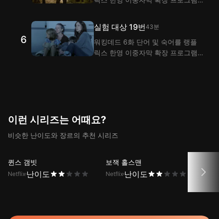
으로 시청하며 익혀 보세요! 랭플은
이중자막 기능으로 워킹데드 5화 대
실험 대상 19번
43분
사 해석을 제공해요.
6
워킹데드 6화 단어 및 숙어를 랭플
릭스 한영 이중자막 확장 프로그램
으로 시청하며 익혀 보세요! 랭플은
이중자막 기능으로 워킹데드 6화 대
사 해석을 제공해요.
이런 시리즈는 어때요?
비슷한 난이도와 장르의 추천 시리즈
퀸스 갬빗
보잭 홀스맨
매니
난이도
난이도
Netflix
Netflix
Netfli