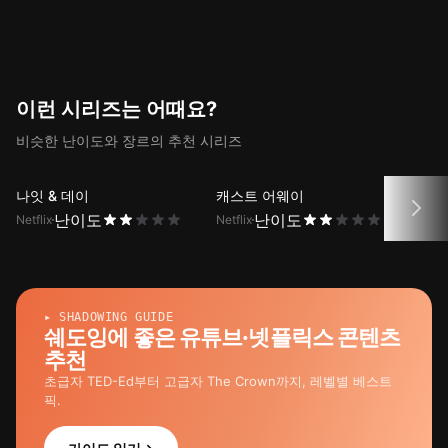
자막 기능으로 슈렉 2 1화 대사 해석
을 제공해요.
이런 시리즈는 어때요?
비슷한 난이도와 장르의 추천 시리즈
나잇 & 데이
캐스트 어웨이
보스
난이도
난이도
Netflix
Netflix
Netfli
▸ SHADOWING GUIDE
쉐도잉에 좋은 유튜브·넷플릭스 콘텐츠
추천
초급자 TED-Ed부터 고급자 The Crown까지, 레벨별 베스트
픽.