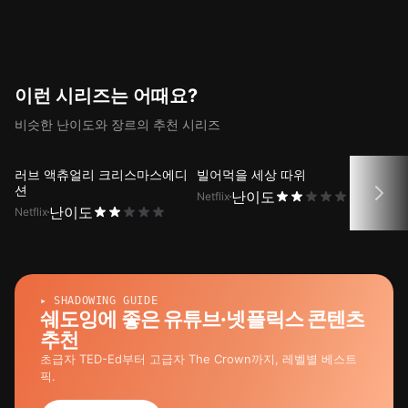
랭플은 이중자막 기능으로 하우스
오브 카드 13화 대사 해석을 제공해
요.
이런 시리즈는 어때요?
비슷한 난이도와 장르의 추천 시리즈
러브 액츄얼리 크리스마스에디
빌어먹을 세상 따위
루머
션
난이도
Netflix
Netfli
난이도
Netflix
▸ SHADOWING GUIDE
쉐도잉에 좋은 유튜브·넷플릭스 콘텐츠
추천
초급자 TED-Ed부터 고급자 The Crown까지, 레벨별 베스트
픽.