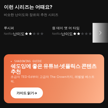
이런 시리즈는 어때요?
비슷한 난이도와 장르의 추천 시리즈
루시퍼
원 데이 앳 어 타임
오렌
난이도
난이도
Netflix
Netflix
Netfli
▸ SHADOWING GUIDE
쉐도잉에 좋은 유튜브·넷플릭스 콘텐츠
추천
초급자 TED-Ed부터 고급자 The Crown까지, 레벨별 베스트
픽.
가이드 읽기
→