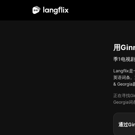
中文（简体）
用Gin
季
1
电视
Langfli
英语词条。通
& Geor
正在寻找Gi
Georgi
通过Gin