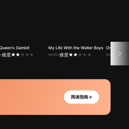
Queen's Gambit
My Life With the Walter Boys
Orange Is t
难度
难度
难度
x
Netflix
Netflix
阅读指南
→