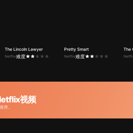
The Lincoln Lawyer
Pretty Smart
The 
难度
难度
Netflix
Netflix
Netfli
tflix视频
选推荐。