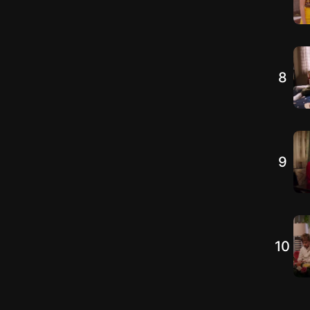
8
9
10