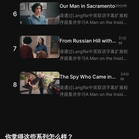
语字幕功能为您提供A Man on the
Our Man in Sacramento
29分钟
Inside 第5集台词的翻译。
6
请通过Langflix中英双语字幕扩展程
序观看并学习A Man on the Inside
第6集的单词和短语！Langflix的双
语字幕功能为您提供A Man on the
31分
From Russian Hill with
Inside 第6集台词的翻译。
钟
7
Love
请通过Langflix中英双语字幕扩展程
序观看并学习A Man on the Inside
第7集的单词和短语！Langflix的双
语字幕功能为您提供A Man on the
34分
The Spy Who Came in
Inside 第7集台词的翻译。
钟
8
from the Cold
请通过Langflix中英双语字幕扩展程
序观看并学习A Man on the Inside
第8集的单词和短语！Langflix的双
语字幕功能为您提供A Man on the
Inside 第8集台词的翻译。
你觉得这些系列怎么样？