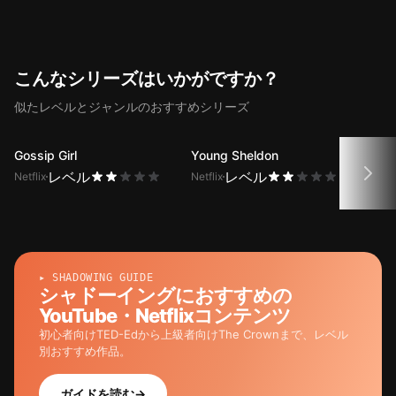
能でInventing Anna 9話のセリフの
翻訳を提供します。
こんなシリーズはいかがですか？
似たレベルとジャンルのおすすめシリーズ
Gossip Girl
Young Sheldon
One 
レベル
レベル
Netflix
Netflix
Netfli
▸ SHADOWING GUIDE
シャドーイングにおすすめの
YouTube・Netflixコンテンツ
初心者向けTED-Edから上級者向けThe Crownまで、レベル
別おすすめ作品。
ガイドを読む
→