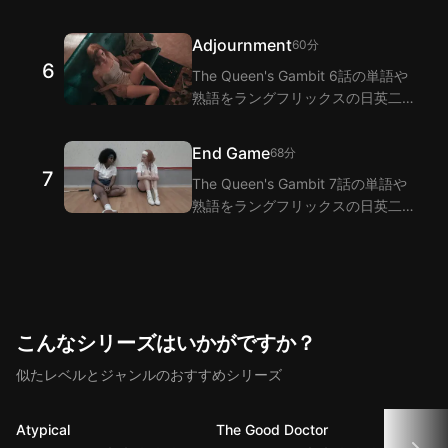
字幕拡張機能で視聴しながら学びま
しょう！ラングフリックスは二重字
Adjournment
60分
幕機能でThe Queen's Gambit 5話
6
The Queen's Gambit 6話の単語や
のセリフの翻訳を提供します。
熟語をラングフリックスの日英二重
字幕拡張機能で視聴しながら学びま
しょう！ラングフリックスは二重字
End Game
68分
幕機能でThe Queen's Gambit 6話
7
The Queen's Gambit 7話の単語や
のセリフの翻訳を提供します。
熟語をラングフリックスの日英二重
字幕拡張機能で視聴しながら学びま
しょう！ラングフリックスは二重字
幕機能でThe Queen's Gambit 7話
のセリフの翻訳を提供します。
こんなシリーズはいかがですか？
似たレベルとジャンルのおすすめシリーズ
Atypical
The Good Doctor
Zero