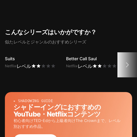
グフリックスは二重字幕機能で
Seinfeld 5話のセリフの翻訳を提供
します。
こんなシリーズはいかがですか？
似たレベルとジャンルのおすすめシリーズ
Suits
Better Call Saul
Youn
レベル
レベル
Netflix
Netflix
Netfli
▸ SHADOWING GUIDE
シャドーイングにおすすめの
YouTube・Netflixコンテンツ
初心者向けTED-Edから上級者向けThe Crownまで、レベル
別おすすめ作品。