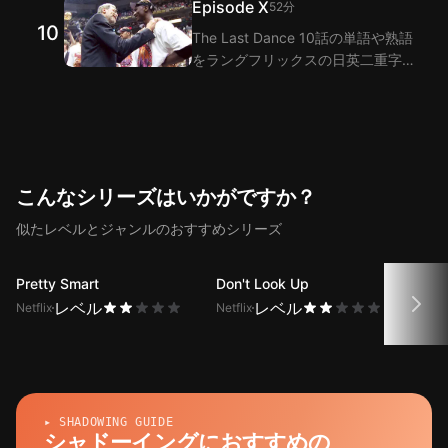
Episode X
52分
能でThe Last Dance 9話のセリフ
10
The Last Dance 10話の単語や熟語
の翻訳を提供します。
をラングフリックスの日英二重字幕
拡張機能で視聴しながら学びましょ
う！ラングフリックスは二重字幕機
能でThe Last Dance 10話のセリフ
の翻訳を提供します。
こんなシリーズはいかがですか？
似たレベルとジャンルのおすすめシリーズ
Pretty Smart
Don't Look Up
XO, K
レベル
レベル
Netflix
Netflix
Netfli
▸ SHADOWING GUIDE
シャドーイングにおすすめの