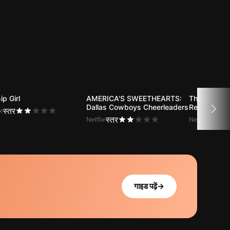
ip Girl
AMERICA'S SWEETHEARTS:
The Lord of
Dallas Cowboys Cheerleaders
Return of th
स्तर
x
स्तर
स्तर
Netflix
Netflix
गाइड पढ़ें
→