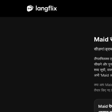
हिन्दी
Maid से 
सीज़न
1
ड्राम
लैंगलफ्लिक्स ए
सीखने और पुनर
शब्द सूची, वाक
अभी 'Maid अंग्
क्या आप Maidस्
तैयार किए गए 
Maid देख