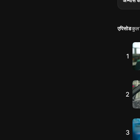
अभ्यास क
एपिसोड
कुल
1
2
3