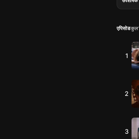
उपशीर्षक 
एपिसोड
कुल
1
2
3