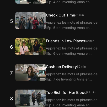
l’Ep. 4 de Inventing Anna en
Inventing Anna grâce à la fonction
regardant avec l’extension
de sous-titres bilingues.
Langflix pour sous-titres bilingues
Check Out Time
75 min
! Langflix propose la traduction
5
Apprenez les mots et phrases de
des dialogues de l’Ep. 4 de
l’Ep. 5 de Inventing Anna en
Inventing Anna grâce à la fonction
regardant avec l’extension
de sous-titres bilingues.
Langflix pour sous-titres bilingues
Friends in Low Places
59 min
! Langflix propose la traduction
6
Apprenez les mots et phrases de
des dialogues de l’Ep. 5 de
l’Ep. 6 de Inventing Anna en
Inventing Anna grâce à la fonction
regardant avec l’extension
de sous-titres bilingues.
Langflix pour sous-titres bilingues
Cash on Delivery
59 min
! Langflix propose la traduction
7
Apprenez les mots et phrases de
des dialogues de l’Ep. 6 de
l’Ep. 7 de Inventing Anna en
Inventing Anna grâce à la fonction
regardant avec l’extension
de sous-titres bilingues.
Langflix pour sous-titres bilingues
Too Rich for Her Blood
72 min
! Langflix propose la traduction
8
Apprenez les mots et phrases de
des dialogues de l’Ep. 7 de
l’Ep. 8 de Inventing Anna en
Inventing Anna grâce à la fonction