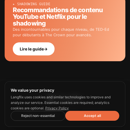
▸ SHADOWING GUIDE
Recommandations de contenu
YouTube et Netflix pour le
shadowing
Des incontournables pour chaque niveau, de TED-Ed
pour débutants à The Crown pour avancés.
Lire le guide
→
We value your privacy
Langflix uses cookies and similar technologies to improve and
analyze our service. Essential cookies are required; analytics
cookies are optional.
Privacy Policy
Guide
Privacy
Terms
Contact us
Reject non-essential
Accept all