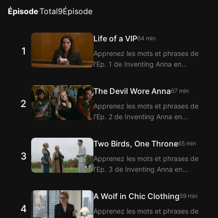
Épisode
Total
9
Épisode
Life of a VIP
64 min
1
Apprenez les mots et phrases de
l’Ep. 1 de Inventing Anna en
regardant avec l’extension
Langflix pour sous-titres bilingues
The Devil Wore Anna
67 min
! Langflix propose la traduction
2
Apprenez les mots et phrases de
des dialogues de l’Ep. 1 de
l’Ep. 2 de Inventing Anna en
Inventing Anna grâce à la fonction
regardant avec l’extension
de sous-titres bilingues.
Langflix pour sous-titres bilingues
Two Birds, One Throne
65 min
! Langflix propose la traduction
3
Apprenez les mots et phrases de
des dialogues de l’Ep. 2 de
l’Ep. 3 de Inventing Anna en
Inventing Anna grâce à la fonction
regardant avec l’extension
de sous-titres bilingues.
Langflix pour sous-titres bilingues
A Wolf in Chic Clothing
59 min
! Langflix propose la traduction
4
Apprenez les mots et phrases de
des dialogues de l’Ep. 3 de