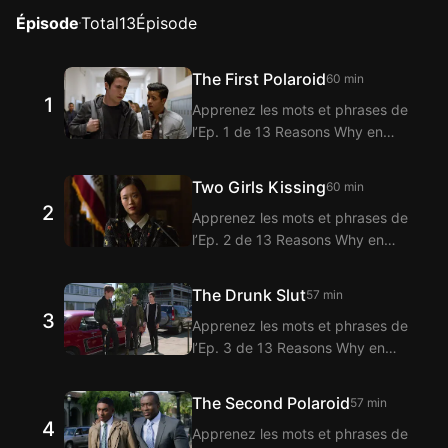
Épisode
Total
13
Épisode
The First Polaroid
60 min
1
Apprenez les mots et phrases de
l’Ep. 1 de 13 Reasons Why en
regardant avec l’extension
Langflix pour sous-titres bilingues
Two Girls Kissing
60 min
! Langflix propose la traduction
2
Apprenez les mots et phrases de
des dialogues de l’Ep. 1 de 13
l’Ep. 2 de 13 Reasons Why en
Reasons Why grâce à la fonction
regardant avec l’extension
de sous-titres bilingues.
Langflix pour sous-titres bilingues
The Drunk Slut
57 min
! Langflix propose la traduction
3
Apprenez les mots et phrases de
des dialogues de l’Ep. 2 de 13
l’Ep. 3 de 13 Reasons Why en
Reasons Why grâce à la fonction
regardant avec l’extension
de sous-titres bilingues.
Langflix pour sous-titres bilingues
The Second Polaroid
57 min
! Langflix propose la traduction
4
Apprenez les mots et phrases de
des dialogues de l’Ep. 3 de 13