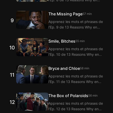
Reasons Why grâce à la fonction
regardant avec l’extension
de sous-titres bilingues.
Langflix pour sous-titres bilingues
The Missing Page
57 min
! Langflix propose la traduction
9
Apprenez les mots et phrases de
des dialogues de l’Ep. 8 de 13
l’Ep. 9 de 13 Reasons Why en
Reasons Why grâce à la fonction
regardant avec l’extension
de sous-titres bilingues.
Langflix pour sous-titres bilingues
Smile, Bitches
55 min
! Langflix propose la traduction
10
Apprenez les mots et phrases de
des dialogues de l’Ep. 9 de 13
l’Ep. 10 de 13 Reasons Why en
Reasons Why grâce à la fonction
regardant avec l’extension
de sous-titres bilingues.
Langflix pour sous-titres bilingues
Bryce and Chloe
58 min
! Langflix propose la traduction
11
Apprenez les mots et phrases de
des dialogues de l’Ep. 10 de 13
l’Ep. 11 de 13 Reasons Why en
Reasons Why grâce à la fonction
regardant avec l’extension
de sous-titres bilingues.
Langflix pour sous-titres bilingues
The Box of Polaroids
56 min
! Langflix propose la traduction
12
Apprenez les mots et phrases de
des dialogues de l’Ep. 11 de 13
l’Ep. 12 de 13 Reasons Why en
Reasons Why grâce à la fonction