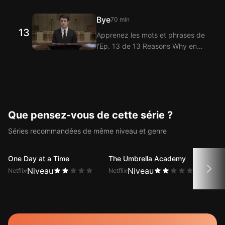
regardant avec l’extension
de sous-titres bilingues.
Langflix pour sous-titres bilingues
Bye
70 min
! Langflix propose la traduction
13
Apprenez les mots et phrases de
des dialogues de l’Ep. 12 de 13
l’Ep. 13 de 13 Reasons Why en
Reasons Why grâce à la fonction
regardant avec l’extension
de sous-titres bilingues.
Langflix pour sous-titres bilingues
! Langflix propose la traduction
des dialogues de l’Ep. 13 de 13
Reasons Why grâce à la fonction
de sous-titres bilingues.
Que pensez-vous de cette série ?
Séries recommandées de même niveau et genre
One Day at a Time
The Umbrella Academy
Miss
Reck
Niveau
Niveau
Netflix
Netflix
Netfli