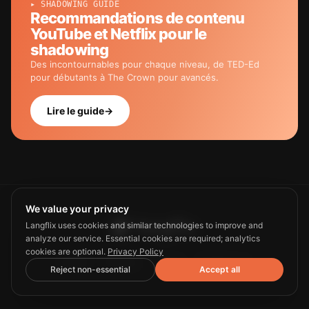
▸ SHADOWING GUIDE
Recommandations de contenu
YouTube et Netflix pour le
shadowing
Des incontournables pour chaque niveau, de TED-Ed
pour débutants à The Crown pour avancés.
Lire le guide
→
We value your privacy
Langflix uses cookies and similar technologies to improve and
analyze our service. Essential cookies are required; analytics
cookies are optional.
Privacy Policy
Guide
Privacy
Terms
Contact us
Reject non-essential
Accept all