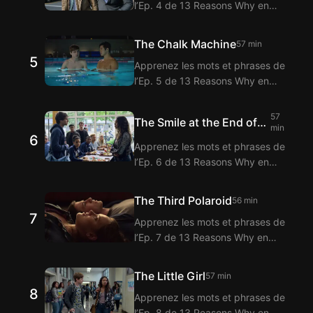
l’Ep. 4 de 13 Reasons Why en
Reasons Why grâce à la fonction
regardant avec l’extension
de sous-titres bilingues.
Langflix pour sous-titres bilingues
The Chalk Machine
57 min
! Langflix propose la traduction
5
Apprenez les mots et phrases de
des dialogues de l’Ep. 4 de 13
l’Ep. 5 de 13 Reasons Why en
Reasons Why grâce à la fonction
regardant avec l’extension
de sous-titres bilingues.
Langflix pour sous-titres bilingues
57
The Smile at the End of
! Langflix propose la traduction
min
6
the Dock
des dialogues de l’Ep. 5 de 13
Apprenez les mots et phrases de
Reasons Why grâce à la fonction
l’Ep. 6 de 13 Reasons Why en
de sous-titres bilingues.
regardant avec l’extension
Langflix pour sous-titres bilingues
The Third Polaroid
56 min
! Langflix propose la traduction
7
Apprenez les mots et phrases de
des dialogues de l’Ep. 6 de 13
l’Ep. 7 de 13 Reasons Why en
Reasons Why grâce à la fonction
regardant avec l’extension
de sous-titres bilingues.
Langflix pour sous-titres bilingues
The Little Girl
57 min
! Langflix propose la traduction
8
Apprenez les mots et phrases de
des dialogues de l’Ep. 7 de 13
l’Ep. 8 de 13 Reasons Why en