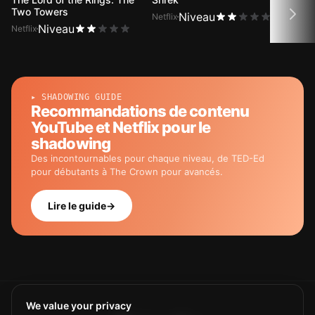
Two Towers
Niveau
Netflix
Netfli
Niveau
Netflix
▸ SHADOWING GUIDE
Recommandations de contenu
YouTube et Netflix pour le
shadowing
Des incontournables pour chaque niveau, de TED-Ed
pour débutants à The Crown pour avancés.
Lire le guide
→
We value your privacy