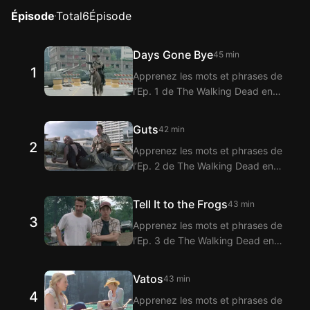
Épisode
Total
6
Épisode
Days Gone Bye
45 min
1
Apprenez les mots et phrases de
l’Ep. 1 de The Walking Dead en
regardant avec l’extension
Langflix pour sous-titres bilingues
Guts
42 min
! Langflix propose la traduction
2
Apprenez les mots et phrases de
des dialogues de l’Ep. 1 de The
l’Ep. 2 de The Walking Dead en
Walking Dead grâce à la fonction
regardant avec l’extension
de sous-titres bilingues.
Langflix pour sous-titres bilingues
Tell It to the Frogs
43 min
! Langflix propose la traduction
3
Apprenez les mots et phrases de
des dialogues de l’Ep. 2 de The
l’Ep. 3 de The Walking Dead en
Walking Dead grâce à la fonction
regardant avec l’extension
de sous-titres bilingues.
Langflix pour sous-titres bilingues
Vatos
43 min
! Langflix propose la traduction
4
Apprenez les mots et phrases de
des dialogues de l’Ep. 3 de The