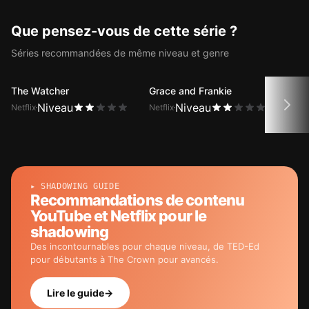
Breaking Bad grâce à la fonction
de sous-titres bilingues.
Que pensez-vous de cette série ?
Séries recommandées de même niveau et genre
The Watcher
Grace and Frankie
KPop
Niveau
Niveau
Netflix
Netflix
Netfli
▸ SHADOWING GUIDE
Recommandations de contenu
YouTube et Netflix pour le
shadowing
Des incontournables pour chaque niveau, de TED-Ed
pour débutants à The Crown pour avancés.
Lire le guide
→