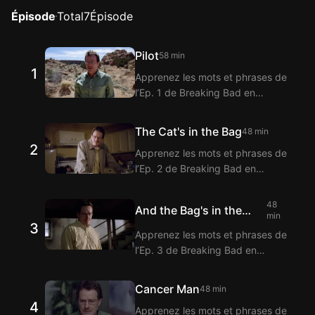
Épisode
Total
7
Épisode
Pilot
58 min
1
Apprenez les mots et phrases de
l’Ep. 1 de Breaking Bad en
regardant avec l’extension
Langflix pour sous-titres bilingues
The Cat's in the Bag
48 min
! Langflix propose la traduction
2
Apprenez les mots et phrases de
des dialogues de l’Ep. 1 de
l’Ep. 2 de Breaking Bad en
Breaking Bad grâce à la fonction
regardant avec l’extension
de sous-titres bilingues.
Langflix pour sous-titres bilingues
48
And the Bag's in the
! Langflix propose la traduction
min
3
River
des dialogues de l’Ep. 2 de
Apprenez les mots et phrases de
Breaking Bad grâce à la fonction
l’Ep. 3 de Breaking Bad en
de sous-titres bilingues.
regardant avec l’extension
Langflix pour sous-titres bilingues
Cancer Man
48 min
! Langflix propose la traduction
4
Apprenez les mots et phrases de
des dialogues de l’Ep. 3 de