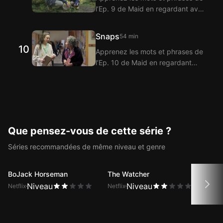
l’Ep. 9 de Maid en regardant avec
de sous-titres bilingues.
l’extension Langflix pour sous-
titres bilingues ! Langflix propose
Snaps
54 min
la traduction des dialogues de
10
Apprenez les mots et phrases de
l’Ep. 9 de Maid grâce à la fonction
l’Ep. 10 de Maid en regardant
de sous-titres bilingues.
avec l’extension Langflix pour
sous-titres bilingues ! Langflix
propose la traduction des
dialogues de l’Ep. 10 de Maid
grâce à la fonction de sous-titres
bilingues.
Que pensez-vous de cette série ?
Séries recommandées de même niveau et genre
BoJack Horseman
The Watcher
Sen
Niveau
Niveau
Netflix
Netflix
Netfli