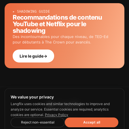
▸ SHADOWING GUIDE
Recommandations de contenu
YouTube et Netflix pour le
shadowing
Des incontournables pour chaque niveau, de TED-Ed
pour débutants à The Crown pour avancés.
Lire le guide
→
We value your privacy
Langflix uses cookies and similar technologies to improve and
analyze our service. Essential cookies are required; analytics
cookies are optional.
Privacy Policy
Guide
Privacy
Terms
Contact us
Reject non-essential
Accept all