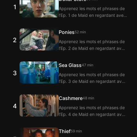
1
Apprenez les mots et phrases de
l’Ep. 1 de Maid en regardant avec
l’extension Langflix pour sous-
titres bilingues ! Langflix propose
Ponies
52 min
la traduction des dialogues de
2
Apprenez les mots et phrases de
l’Ep. 1 de Maid grâce à la fonction
l’Ep. 2 de Maid en regardant avec
de sous-titres bilingues.
l’extension Langflix pour sous-
titres bilingues ! Langflix propose
Sea Glass
47 min
la traduction des dialogues de
3
Apprenez les mots et phrases de
l’Ep. 2 de Maid grâce à la fonction
l’Ep. 3 de Maid en regardant avec
de sous-titres bilingues.
l’extension Langflix pour sous-
titres bilingues ! Langflix propose
Cashmere
48 min
la traduction des dialogues de
4
Apprenez les mots et phrases de
l’Ep. 3 de Maid grâce à la fonction
l’Ep. 4 de Maid en regardant avec
de sous-titres bilingues.
l’extension Langflix pour sous-
titres bilingues ! Langflix propose
Thief
59 min
la traduction des dialogues de