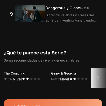
duales.
Subtítulos bilingües! Langflix te
Dangerously Close
82 min
ofrece la traducción de los
9
¡Aprende Palabras y Frases del
Diálogos del Ep. 8 de Inventing
Ep. 9 de Inventing Anna viendo
Anna con la función de subtítulos
Langflix con la Extensión de
duales.
Subtítulos bilingües! Langflix te
ofrece la traducción de los
Diálogos del Ep. 9 de Inventing
Anna con la función de subtítulos
duales.
¿Qué te parece esta Serie?
Series recomendadas de nivel y género similares
The Conjuring
Ginny & Georgia
Cast
Nivel
Nivel
Netflix
Netflix
Netfli