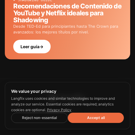
▸ SHADOWING GUIDE
Recomendaciones de Contenido de
YouTube y Netflix ideales para
Shadowing
Desde TED-Ed para principiantes hasta The Crown para
avanzados: los mejores títulos por nivel.
Leer guía
→
We value your privacy
Langflix uses cookies and similar technologies to improve and
analyze our service. Essential cookies are required; analytics
cookies are optional.
Privacy Policy
Guide
Privacy
Terms
Contact us
Reject non-essential
Accept all