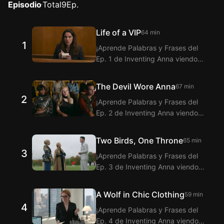
Episodio
Total
9
Ep.
Life of a VIP
64 min
1
¡Aprende Palabras y Frases del
Ep. 1 de Inventing Anna viendo
Langflix con la Extensión de
Subtítulos bilingües! Langflix te
The Devil Wore Anna
67 min
ofrece la traducción de los
2
¡Aprende Palabras y Frases del
Diálogos del Ep. 1 de Inventing
Ep. 2 de Inventing Anna viendo
Anna con la función de subtítulos
Langflix con la Extensión de
duales.
Subtítulos bilingües! Langflix te
Two Birds, One Throne
65 min
ofrece la traducción de los
3
¡Aprende Palabras y Frases del
Diálogos del Ep. 2 de Inventing
Ep. 3 de Inventing Anna viendo
Anna con la función de subtítulos
Langflix con la Extensión de
duales.
Subtítulos bilingües! Langflix te
A Wolf in Chic Clothing
59 min
ofrece la traducción de los
4
¡Aprende Palabras y Frases del
Diálogos del Ep. 3 de Inventing
Ep. 4 de Inventing Anna viendo
Anna con la función de subtítulos