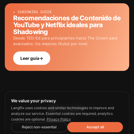
▸ SHADOWING GUIDE
Recomendaciones de Contenido de
YouTube y Netflix ideales para
Shadowing
Desde TED-Ed para principiantes hasta The Crown para
avanzados: los mejores títulos por nivel.
Leer guía
→
We value your privacy
Langflix uses cookies and similar technologies to improve and
analyze our service. Essential cookies are required; analytics
cookies are optional.
Privacy Policy
Guide
Privacy
Terms
Contact us
Reject non-essential
Accept all