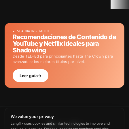
▸ SHADOWING GUIDE
Recomendaciones de Contenido de
YouTube y Netflix ideales para
Shadowing
Desde TED-Ed para principiantes hasta The Crown para
avanzados: los mejores títulos por nivel.
Leer guía
→
We value your privacy
Langflix uses cookies and similar technologies to improve and
analyze our service. Essential cookies are required; analytics