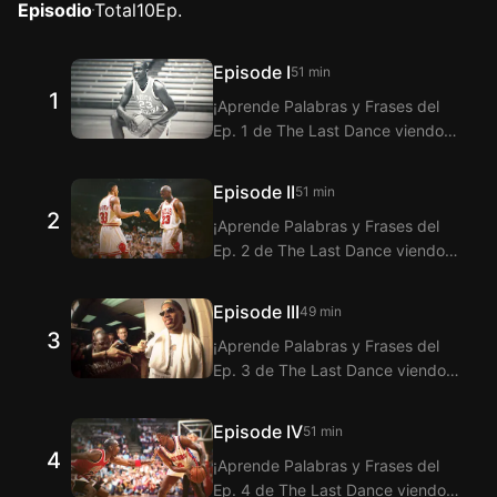
Episodio
Total
10
Ep.
Episode I
51 min
1
¡Aprende Palabras y Frases del
Ep. 1 de The Last Dance viendo
Langflix con la Extensión de
Subtítulos bilingües! Langflix te
Episode II
51 min
ofrece la traducción de los
2
¡Aprende Palabras y Frases del
Diálogos del Ep. 1 de The Last
Ep. 2 de The Last Dance viendo
Dance con la función de
Langflix con la Extensión de
subtítulos duales.
Subtítulos bilingües! Langflix te
Episode III
49 min
ofrece la traducción de los
3
¡Aprende Palabras y Frases del
Diálogos del Ep. 2 de The Last
Ep. 3 de The Last Dance viendo
Dance con la función de
Langflix con la Extensión de
subtítulos duales.
Subtítulos bilingües! Langflix te
Episode IV
51 min
ofrece la traducción de los
4
¡Aprende Palabras y Frases del
Diálogos del Ep. 3 de The Last
Ep. 4 de The Last Dance viendo
Dance con la función de