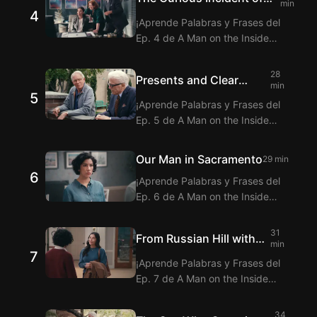
te ofrece la traducción de los
min
4
the Dog in the Painting
Diálogos del Ep. 3 de A Man on
¡Aprende Palabras y Frases del
Class
the Inside con la función de
Ep. 4 de A Man on the Inside
subtítulos duales.
viendo Langflix con la Extensión
de Subtítulos bilingües! Langflix
28
Presents and Clear
te ofrece la traducción de los
min
5
Danger
Diálogos del Ep. 4 de A Man on
¡Aprende Palabras y Frases del
the Inside con la función de
Ep. 5 de A Man on the Inside
subtítulos duales.
viendo Langflix con la Extensión
de Subtítulos bilingües! Langflix
Our Man in Sacramento
29 min
te ofrece la traducción de los
6
¡Aprende Palabras y Frases del
Diálogos del Ep. 5 de A Man on
Ep. 6 de A Man on the Inside
the Inside con la función de
viendo Langflix con la Extensión
subtítulos duales.
de Subtítulos bilingües! Langflix
31
From Russian Hill with
te ofrece la traducción de los
min
7
Love
Diálogos del Ep. 6 de A Man on
¡Aprende Palabras y Frases del
the Inside con la función de
Ep. 7 de A Man on the Inside
subtítulos duales.
viendo Langflix con la Extensión
de Subtítulos bilingües! Langflix
34