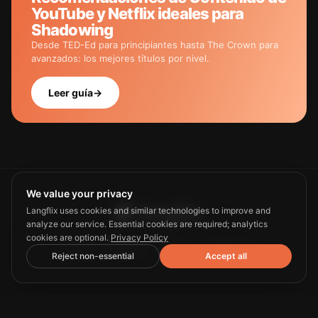
YouTube y Netflix ideales para
Shadowing
Desde TED-Ed para principiantes hasta The Crown para
avanzados: los mejores títulos por nivel.
Leer guía
→
We value your privacy
Langflix uses cookies and similar technologies to improve and
analyze our service. Essential cookies are required; analytics
cookies are optional.
Privacy Policy
Guide
Privacy
Terms
Contact us
Reject non-essential
Accept all