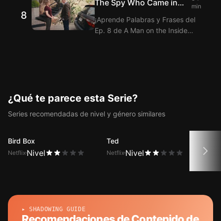
The Spy Who Came in
te ofrece la traducción de los
min
8
from the Cold
Diálogos del Ep. 7 de A Man on
¡Aprende Palabras y Frases del
the Inside con la función de
Ep. 8 de A Man on the Inside
subtítulos duales.
viendo Langflix con la Extensión
de Subtítulos bilingües! Langflix
te ofrece la traducción de los
Diálogos del Ep. 8 de A Man on
the Inside con la función de
subtítulos duales.
¿Qué te parece esta Serie?
Series recomendadas de nivel y género similares
Bird Box
Ted
Gilmo
Nivel
Nivel
Netflix
Netflix
Netfli
▸ SHADOWING GUIDE
Recomendaciones de Contenido de