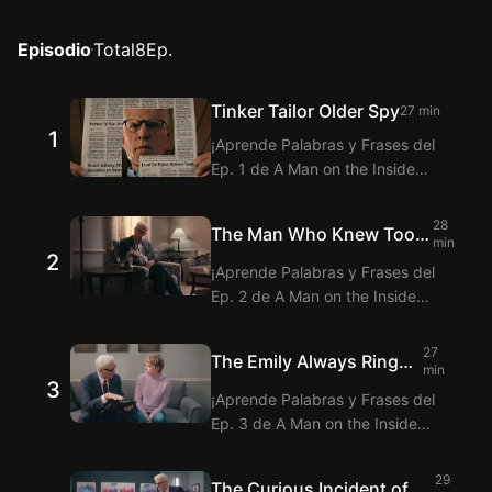
Episodio
Total
8
Ep.
Tinker Tailor Older Spy
27 min
1
¡Aprende Palabras y Frases del
Ep. 1 de A Man on the Inside
viendo Langflix con la Extensión
de Subtítulos bilingües! Langflix
28
The Man Who Knew Too
te ofrece la traducción de los
min
2
Much About Bridges
Diálogos del Ep. 1 de A Man on
¡Aprende Palabras y Frases del
the Inside con la función de
Ep. 2 de A Man on the Inside
subtítulos duales.
viendo Langflix con la Extensión
de Subtítulos bilingües! Langflix
27
The Emily Always Rings
te ofrece la traducción de los
min
3
Twice
Diálogos del Ep. 2 de A Man on
¡Aprende Palabras y Frases del
the Inside con la función de
Ep. 3 de A Man on the Inside
subtítulos duales.
viendo Langflix con la Extensión
de Subtítulos bilingües! Langflix
29
The Curious Incident of