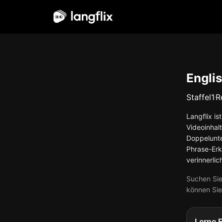
Deutsch
Englis
Staffel
1
R
Langflix is
Videoinhalt
Doppelunte
Phrase-Erkl
verinnerlic
Suchen Sie
können Sie
Lerne 