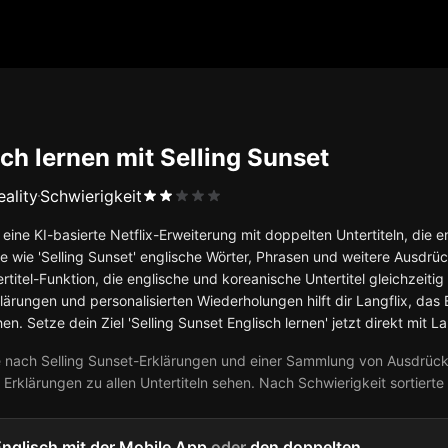
ch lernen mit Selling Sunset
eality
Schwierigkeit
t eine KI-basierte Netflix-Erweiterung mit doppelten Untertiteln, di
e wie 'Selling Sunset' englische Wörter, Phrasen und weitere Ausdrück
rtitel-Funktion, die englische und koreanische Untertitel gleichzeit
ärungen und personalisierten Wiederholungen hilft dir Langflix, das 
hen. Setze dein Ziel 'Selling Sunset Englisch lernen' jetzt direkt mit L
 nach Selling Sunset-Erklärungen und einer Sammlung von Ausdrücken
 Erklärungen zu allen Untertiteln sehen. Nach Schwierigkeit sortierte
Englisch mit der Mobile App
oder
den doppelten