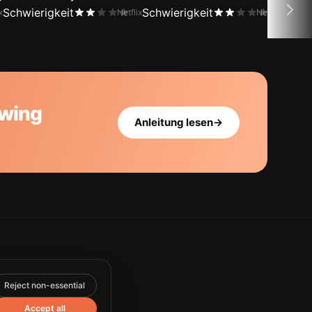
Schwierigkeit
Schwierigkeit
Schwi
x
Netflix
Netflix
owing
Anleitung lesen
→
Reject non-essential
Accept all