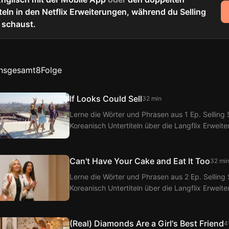
teln in den Netflix Erweiterungen, während du Selling
 schaust.
Insgesamt
8
Folge
If Looks Could Sell
32 min
Lerne die Wörter und Phrasen aus 1 Ep. Selling 
Koreanisch Untertiteln über die Langflix Erweit
Langflix erhältst du Übersetzungen der Dialoge 
Can't Have Your Cake and Eat It Too
32 mi
Lerne die Wörter und Phrasen aus 2 Ep. Selling 
Koreanisch Untertiteln über die Langflix Erweit
Langflix erhältst du Übersetzungen der Dialoge 
(Real) Diamonds Are a Girl's Best Friend
4