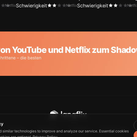
Schwierigkeit
Schwierigkeit
Netflix
Netflix
Netfli
von YouTube und Netflix zum Shad
hrittene – die besten
cy
Guide
Privacy
Terms
Contact us
d similar technologies to improve and analyze our service. Essential cookies
ookies are optional.
Privacy Policy