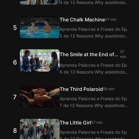
4 de 13 Reasons Why assistindo
de 13 Reasons Why com a função
com a Extensão de Legendas
de legendas duplas.
bilíngues inglês-coreano do
The Chalk Machine
57 min
Langflix! O Langflix oferece
5
Aprenda Palavras e Frases do Ep.
tradução dos Diálogos do Ep. 4
5 de 13 Reasons Why assistindo
de 13 Reasons Why com a função
com a Extensão de Legendas
de legendas duplas.
bilíngues inglês-coreano do
57
The Smile at the End of
Langflix! O Langflix oferece
min
6
the Dock
tradução dos Diálogos do Ep. 5
Aprenda Palavras e Frases do Ep.
de 13 Reasons Why com a função
6 de 13 Reasons Why assistindo
de legendas duplas.
com a Extensão de Legendas
bilíngues inglês-coreano do
The Third Polaroid
56 min
Langflix! O Langflix oferece
7
Aprenda Palavras e Frases do Ep.
tradução dos Diálogos do Ep. 6
7 de 13 Reasons Why assistindo
de 13 Reasons Why com a função
com a Extensão de Legendas
de legendas duplas.
bilíngues inglês-coreano do
The Little Girl
57 min
Langflix! O Langflix oferece
8
Aprenda Palavras e Frases do Ep.
tradução dos Diálogos do Ep. 7
8 de 13 Reasons Why assistindo