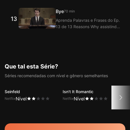
com a Extensão de Legendas
de legendas duplas.
bilíngues inglês-coreano do
Bye
70 min
Langflix! O Langflix oferece
13
Aprenda Palavras e Frases do Ep.
tradução dos Diálogos do Ep. 12
13 de 13 Reasons Why assistindo
de 13 Reasons Why com a função
com a Extensão de Legendas
de legendas duplas.
bilíngues inglês-coreano do
Langflix! O Langflix oferece
tradução dos Diálogos do Ep. 13
de 13 Reasons Why com a função
de legendas duplas.
Que tal esta Série?
Séries recomendadas com nível e gênero semelhantes
Seinfeld
Isn't It Romantic
Don'
Nível
Nível
Netflix
Netflix
Netfli