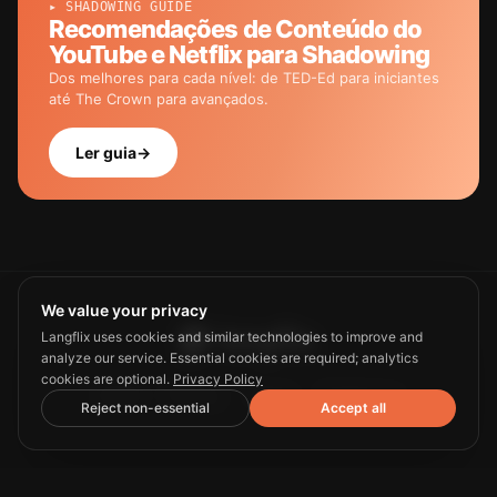
▸ SHADOWING GUIDE
Recomendações de Conteúdo do
YouTube e Netflix para Shadowing
Dos melhores para cada nível: de TED-Ed para iniciantes
até The Crown para avançados.
Ler guia
→
We value your privacy
Langflix uses cookies and similar technologies to improve and
analyze our service. Essential cookies are required; analytics
cookies are optional.
Privacy Policy
Guide
Privacy
Terms
Contact us
Reject non-essential
Accept all