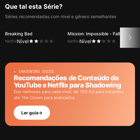
a função de legendas duplas.
Que tal esta Série?
Séries recomendadas com nível e gênero semelhantes
Breaking Bad
Mission: Impossible - Fallout
Emily
Nível
Nível
Netflix
Netflix
Netfli
▸ SHADOWING GUIDE
Recomendações de Conteúdo do
YouTube e Netflix para Shadowing
Dos melhores para cada nível: de TED-Ed para iniciantes
até The Crown para avançados.
Ler guia
→