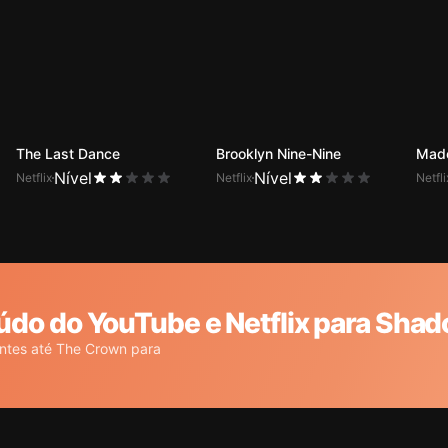
The Last Dance
Brooklyn Nine-Nine
Made
Nível
Nível
Netflix
Netflix
Netfli
o do YouTube e Netflix para Sha
antes até The Crown para