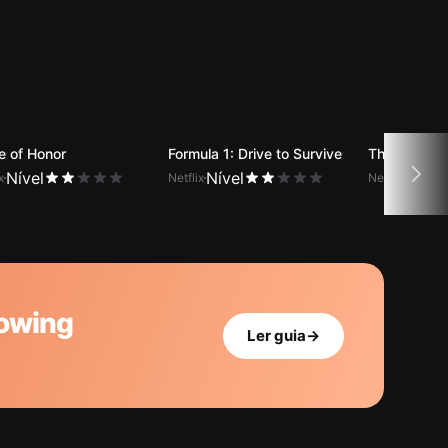
 of Honor
Formula 1: Drive to Survive
The Good D
Nível
Nível
Nível
x
Netflix
Netflix
dowing
Ler guia
→