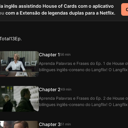
a inglês assistindo House of Cards com o aplicativo
ou
com a Extensão de legendas duplas para a Netflix.
Total
13
Ep.
Chapter 1
56 min
Aprenda Palavras e Frases do Ep. 1 de House 
bilíngues inglês-coreano do Langflix! O Langfli
Cards com a função de legendas duplas.
Chapter 2
49 min
Aprenda Palavras e Frases do Ep. 2 de House 
bilíngues inglês-coreano do Langflix! O Langfli
Cards com a função de legendas duplas.
Chapter 3
51 min