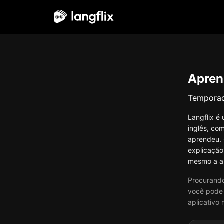
Português
Apren
Tempora
Langflix é
inglês, co
aprendeu. 
explicação
mesmo a al
Procurando
você pode 
aplicativo 