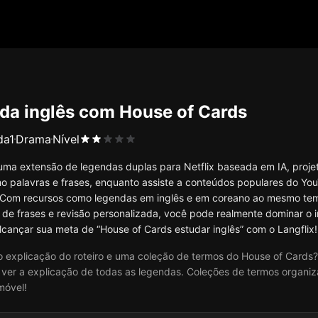
da inglês com House of Cards
da
1
Drama
Nível
 uma extensão de legendas duplas para Netflix baseada em IA, proj
mo palavras e frases, enquanto assiste a conteúdos populares do YouT
Com recursos como legendas em inglês e em coreano ao mesmo temp
 de frases e revisão personalizada, você pode realmente dominar o 
cançar sua meta de “House of Cards estudar inglês” com o Langflix!
 explicação do roteiro e uma coleção de termos do House of Cards?
ver a explicação de todas as legendas. Coleções de termos organiza
móvel!