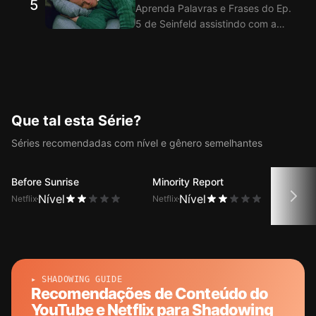
5
Aprenda Palavras e Frases do Ep.
Diálogos do Ep. 4 de Seinfeld
5 de Seinfeld assistindo com a
com a função de legendas
Extensão de Legendas bilíngues
duplas.
inglês-coreano do Langflix! O
Langflix oferece tradução dos
Diálogos do Ep. 5 de Seinfeld
com a função de legendas
duplas.
Que tal esta Série?
Séries recomendadas com nível e gênero semelhantes
Before Sunrise
Minority Report
The 
Nível
Nível
Netflix
Netflix
Netfli
▸ SHADOWING GUIDE
Recomendações de Conteúdo do
YouTube e Netflix para Shadowing