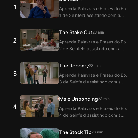
1
Aprenda Palavras e Frases do Ep.
1 de Seinfeld assistindo com a
Extensão de Legendas bilíngues
inglês-coreano do Langflix! O
The Stake Out
23 min
Langflix oferece tradução dos
2
Aprenda Palavras e Frases do Ep.
Diálogos do Ep. 1 de Seinfeld com
2 de Seinfeld assistindo com a
a função de legendas duplas.
Extensão de Legendas bilíngues
inglês-coreano do Langflix! O
The Robbery
23 min
Langflix oferece tradução dos
3
Aprenda Palavras e Frases do Ep.
Diálogos do Ep. 2 de Seinfeld com
3 de Seinfeld assistindo com a
a função de legendas duplas.
Extensão de Legendas bilíngues
inglês-coreano do Langflix! O
Male Unbonding
23 min
Langflix oferece tradução dos
4
Aprenda Palavras e Frases do Ep.
Diálogos do Ep. 3 de Seinfeld
4 de Seinfeld assistindo com a
com a função de legendas
Extensão de Legendas bilíngues
duplas.
inglês-coreano do Langflix! O
The Stock Tip
23 min
Langflix oferece tradução dos