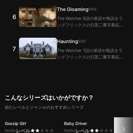
ラングフリックスは二重字幕機能で
The Gloaming
44分
The Watcher 5話のセリフの翻訳を
6
The Watcher 6話の単語や熟語をラ
提供します。
ングフリックスの日英二重字幕拡張
機能で視聴しながら学びましょう！
ラングフリックスは二重字幕機能で
Haunting
52分
The Watcher 6話のセリフの翻訳を
7
The Watcher 7話の単語や熟語をラ
提供します。
ングフリックスの日英二重字幕拡張
機能で視聴しながら学びましょう！
ラングフリックスは二重字幕機能で
The Watcher 7話のセリフの翻訳を
提供します。
こんなシリーズはいかがですか？
似たレベルとジャンルのおすすめシリーズ
Gossip Girl
Baby Driver
Mai
レベル
レベル
Netflix
Netflix
Netfli