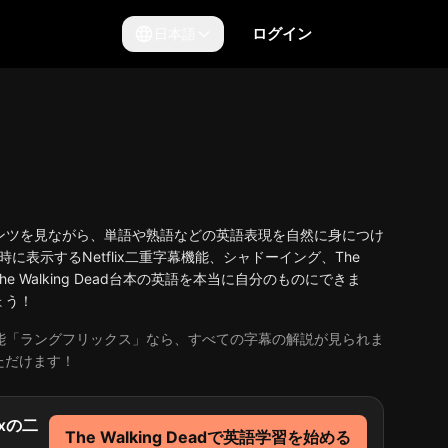
ログイン
日本語
lixコンテンツを見ながら、単語や熟語などの英語表現を自然に身につけ
に表示するNetflix二重字幕機能、シャドーイング、The
e Walking Dead台本の英語を本当に自分のものにできま
ょう！
字幕拡張機能「ラングフリックス」なら、すべての字幕の解説が見られま
いただけます！
lixの二
The Walking Deadで英語学習を始める