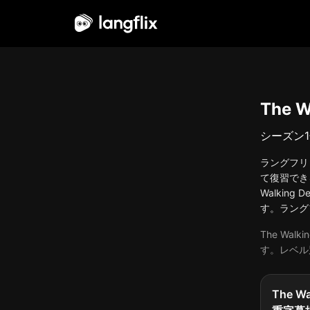
日本語
The 
シーズン
1
ラングフリッ
て復習でき
Walkin
す。ラングフ
The Wa
す。レベル別
The 