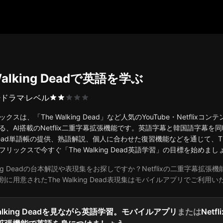
Walking Deadで英語を学ぶ
ドラマ
レベル
クスは、「The Walking Dead」など人気のYouTube・Netf
る、AI搭載のNetflix二重字幕拡張機能です。英語字幕と韓国語字幕を同時
g Dead単語帳の提供、熟語解説、個人に合わせた復習機能などを通じて、Th
リックスで今すぐ「The Walking Dead英語学習」の目標を始めまし
lking Deadの台本解説や表現集をお探しですか？Netflixの二重
に用意されたThe Walking Dead表現集はモバイルアプリでご利用
Walking Deadを見ながら英語学習。モバイルアプリ
または
Netf