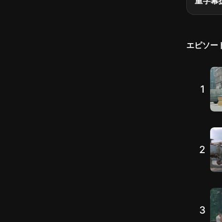
重字幕
エピソー
1
2
3