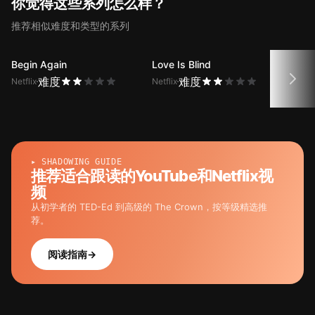
你觉得这些系列怎么样？
推荐相似难度和类型的系列
Begin Again
Love Is Blind
Brid
难度
难度
Netflix
Netflix
Netfli
▸ SHADOWING GUIDE
推荐适合跟读的YouTube和Netflix视
频
从初学者的 TED-Ed 到高级的 The Crown，按等级精选推
荐。
阅读指南
→