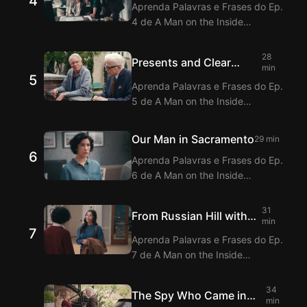
4
oferece tradução dos Diálogos do
Aprenda Palavras e Frases do Ep.
Class
Ep. 3 de A Man on the Inside com
4 de A Man on the Inside
a função de legendas duplas.
assistindo com a Extensão de
Legendas bilíngues inglês-
28
Presents and Clear
coreano do Langflix! O Langflix
min
5
Danger
oferece tradução dos Diálogos do
Aprenda Palavras e Frases do Ep.
Ep. 4 de A Man on the Inside com
5 de A Man on the Inside
a função de legendas duplas.
assistindo com a Extensão de
Legendas bilíngues inglês-
Our Man in Sacramento
29 min
coreano do Langflix! O Langflix
6
Aprenda Palavras e Frases do Ep.
oferece tradução dos Diálogos do
6 de A Man on the Inside
Ep. 5 de A Man on the Inside com
assistindo com a Extensão de
a função de legendas duplas.
Legendas bilíngues inglês-
31
From Russian Hill with
coreano do Langflix! O Langflix
min
7
Love
oferece tradução dos Diálogos do
Aprenda Palavras e Frases do Ep.
Ep. 6 de A Man on the Inside com
7 de A Man on the Inside
a função de legendas duplas.
assistindo com a Extensão de
Legendas bilíngues inglês-
34
The Spy Who Came in
coreano do Langflix! O Langflix
min