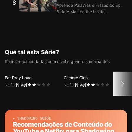
8
from the Cold
oferece tradução dos Diálogos do
Aprenda Palavras e Frases do Ep.
Ep. 7 de A Man on the Inside com
8 de A Man on the Inside
a função de legendas duplas.
assistindo com a Extensão de
Legendas bilíngues inglês-
coreano do Langflix! O Langflix
oferece tradução dos Diálogos do
Ep. 8 de A Man on the Inside com
a função de legendas duplas.
Que tal esta Série?
Séries recomendadas com nível e gênero semelhantes
Eat Pray Love
Gilmore Girls
Dise
Nível
Nível
Netflix
Netflix
Netfli
▸ SHADOWING GUIDE
Recomendações de Conteúdo do
YouTube e Netflix para Shadowing