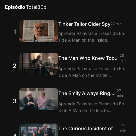
Episódio
Total
8
Ep.
Tinker Tailor Older Spy
27 min
1
Aprenda Palavras e Frases do Ep.
1 de A Man on the Inside
assistindo com a Extensão de
Legendas bilíngues inglês-
28
The Man Who Knew Too
coreano do Langflix! O Langflix
min
2
Much About Bridges
oferece tradução dos Diálogos do
Aprenda Palavras e Frases do Ep.
Ep. 1 de A Man on the Inside com
2 de A Man on the Inside
a função de legendas duplas.
assistindo com a Extensão de
Legendas bilíngues inglês-
27
The Emily Always Rings
coreano do Langflix! O Langflix
min
3
Twice
oferece tradução dos Diálogos do
Aprenda Palavras e Frases do Ep.
Ep. 2 de A Man on the Inside com
3 de A Man on the Inside
a função de legendas duplas.
assistindo com a Extensão de
Legendas bilíngues inglês-
29
The Curious Incident of
coreano do Langflix! O Langflix
min
the Dog in the Painting