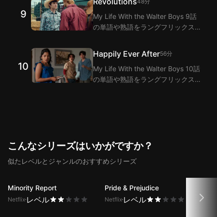
Revolutions
48分
は二重字幕機能でMy Life With the
9
My Life With the Walter Boys 9話
Walter Boys 8話のセリフの翻訳を
の単語や熟語をラングフリックスの
提供します。
日英二重字幕拡張機能で視聴しなが
ら学びましょう！ラングフリックス
Happily Ever After
56分
は二重字幕機能でMy Life With the
10
My Life With the Walter Boys 10話
Walter Boys 9話のセリフの翻訳を
の単語や熟語をラングフリックスの
提供します。
日英二重字幕拡張機能で視聴しなが
ら学びましょう！ラングフリックス
は二重字幕機能でMy Life With the
Walter Boys 10話のセリフの翻訳を
提供します。
こんなシリーズはいかがですか？
似たレベルとジャンルのおすすめシリーズ
Minority Report
Pride & Prejudice
Love
レベル
レベル
Netflix
Netflix
Netfli