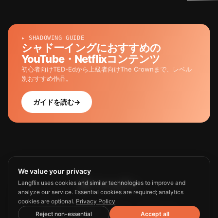
▸ SHADOWING GUIDE
シャドーイングにおすすめの
YouTube・Netflixコンテンツ
初心者向けTED-Edから上級者向けThe Crownまで、レベル
別おすすめ作品。
ガイドを読む
→
We value your privacy
Langflix uses cookies and similar technologies to improve and
analyze our service. Essential cookies are required; analytics
cookies are optional.
Privacy Policy
Guide
Privacy
Terms
Contact us
Reject non-essential
Accept all