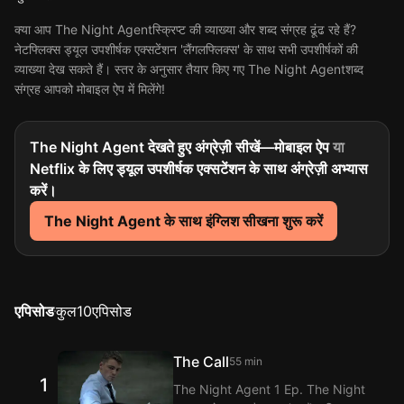
क्या आप The Night Agentस्क्रिप्ट की व्याख्या और शब्द संग्रह ढूंढ रहे हैं?
नेटफ्लिक्स ड्यूल उपशीर्षक एक्सटेंशन 'लैंगलफ्लिक्स' के साथ सभी उपशीर्षकों की
व्याख्या देख सकते हैं। स्तर के अनुसार तैयार किए गए The Night Agentशब्द
संग्रह आपको मोबाइल ऐप में मिलेंगे!
The Night Agent देखते हुए अंग्रेज़ी सीखें—मोबाइल ऐप
या
Netflix के लिए ड्यूल उपशीर्षक एक्सटेंशन के साथ अंग्रेज़ी अभ्यास
करें।
The Night Agent के साथ इंग्लिश सीखना शुरू करें
एपिसोड
कुल
10
एपिसोड
The Call
55 min
1
The Night Agent 1 Ep. The Night