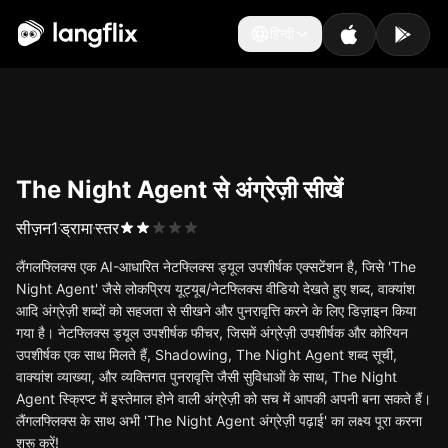
हिन्दी
हिन्दी
The Night Agent से अंग्रेज़ी सीखें
सीज़न
1
ड्रामा
स्तर
लैंगलफ्लिक्स एक AI-आधारित नेटफ्लिक्स ड्यूल उपशीर्षक एक्सटेंशन है, जिसे 'The
Night Agent' जैसे लोकप्रिय यूट्यूब/नेटफ्लिक्स वीडियो देखते हुए शब्द, वाक्यांश
आदि अंग्रेज़ी शब्दों को सहजता से सीखने और पुनरावृत्ति करने के लिए डिज़ाइन किया
गया है। नेटफ्लिक्स ड्यूल उपशीर्षक फीचर, जिसमें अंग्रेज़ी उपशीर्षक और कोरियन
उपशीर्षक एक साथ मिलते हैं, Shadowing, The Night Agent शब्द सूची,
वाक्यांश व्याख्या, और व्यक्तिगत पुनरावृत्ति जैसी सुविधाओं के साथ, The Night
Agent स्क्रिप्ट में इस्तेमाल होने वाली अंग्रेज़ी को सच में आपकी अपनी बना सकते हैं।
लैंगलफ्लिक्स के साथ अभी 'The Night Agent अंग्रेज़ी पढ़ाई' का लक्ष्य पूरा करना
शुरू करें!