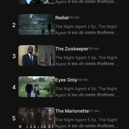
Agent के शब्द और वाक्यांश लैंगलफ्लिक्स के
हिंदी-अंग्रेज़ी द्विभाषी उपशीर्षक एक्सटेंशन के
साथ देखें और सीखें! लैंगलफ्लिक्स द्विभाषी
Redial
48 min
उपशीर्षक फीचर के जरिए The Night
2
The Night Agent 2 Ep. The Night
Agent 1 Ep. संवाद का अनुवाद प्रदान
Agent के शब्द और वाक्यांश लैंगलफ्लिक्स के
करता है।
हिंदी-अंग्रेज़ी द्विभाषी उपशीर्षक एक्सटेंशन के
साथ देखें और सीखें! लैंगलफ्लिक्स द्विभाषी
The Zookeeper
56 min
उपशीर्षक फीचर के जरिए The Night
3
The Night Agent 3 Ep. The Night
Agent 2 Ep. संवाद का अनुवाद प्रदान
Agent के शब्द और वाक्यांश लैंगलफ्लिक्स के
करता है।
हिंदी-अंग्रेज़ी द्विभाषी उपशीर्षक एक्सटेंशन के
साथ देखें और सीखें! लैंगलफ्लिक्स द्विभाषी
Eyes Only
48 min
उपशीर्षक फीचर के जरिए The Night
4
The Night Agent 4 Ep. The Night
Agent 3 Ep. संवाद का अनुवाद प्रदान
Agent के शब्द और वाक्यांश लैंगलफ्लिक्स के
करता है।
हिंदी-अंग्रेज़ी द्विभाषी उपशीर्षक एक्सटेंशन के
साथ देखें और सीखें! लैंगलफ्लिक्स द्विभाषी
The Marionette
53 min
उपशीर्षक फीचर के जरिए The Night
5
The Night Agent 5 Ep. The Night
Agent 4 Ep. संवाद का अनुवाद प्रदान
Agent के शब्द और वाक्यांश लैंगलफ्लिक्स के
करता है।